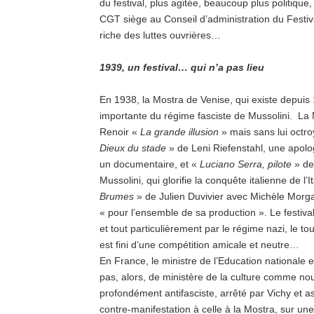
du festival, plus agitée, beaucoup plus politique,
CGT siège au Conseil d’administration du Festiv
riche des luttes ouvrières…
1939, un festival… qui n’a pas lieu
En 1938, la Mostra de Venise, qui existe depuis
importante du régime fasciste de Mussolini. La M
Renoir «
La grande illusion
» mais sans lui octr
Dieux du stade
» de Leni Riefenstahl, une apolo
un documentaire, et «
Luciano Serra, pilote
» de 
Mussolini, qui glorifie la conquête italienne de l
Brumes
» de Julien Duvivier avec Michèle Morga
« pour l’ensemble de sa production ». Le festiva
et tout particulièrement par le régime nazi, le t
est fini d’une compétition amicale et neutre…
En France, le ministre de l’Education nationale 
pas, alors, de ministère de la culture comme nou
profondément antifasciste, arrêté par Vichy et a
contre-manifestation à celle à la Mostra, sur une