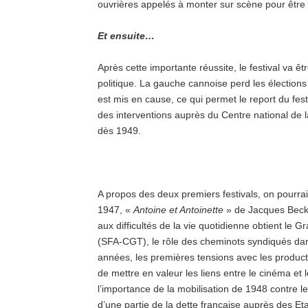
ouvrières appelés à monter sur scène pour être ap
Et ensuite…
Après cette importante réussite, le festival va êt
politique. La gauche cannoise perd les élections 
est mis en cause, ce qui permet le report du fes
des interventions auprès du Centre national de 
dès 1949.
A propos des deux premiers festivals, on pourra
1947, «
Antoine et Antoinette
» de Jacques Becke
aux difficultés de la vie quotidienne obtient le Gr
(SFA-CGT), le rôle des cheminots syndiqués dan
années, les premières tensions avec les produc
de mettre en valeur les liens entre le cinéma et
l’importance de la mobilisation de 1948 contre l
d’une partie de la dette française auprès des Eta