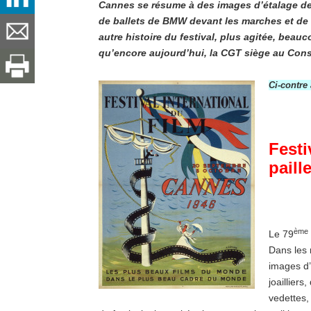
Cannes se résume à des images d’étalage de r
de ballets de BMW devant les marches et de ve
autre histoire du festival, plus agitée, beauc
qu’encore aujourd’hui, la CGT siège au Conse
Ci-contre
Festi
paill
ème
Le 79
Dans les 
images d’
joaillier
vedettes, 