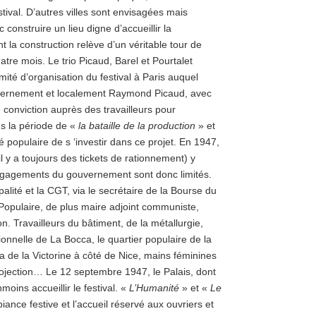
tival. D’autres villes sont envisagées mais
construire un lieu digne d’accueillir la
nt la construction relève d’un véritable tour de
atre mois. Le trio Picaud, Barel et Pourtalet
ité d’organisation du festival à Paris auquel
gouvernement et localement Raymond Picaud, avec
e conviction auprès des travailleurs pour
ns la période de «
la bataille de la production
» et
é populaire de s ‘investir dans ce projet. En 1947,
il y a toujours des tickets de rationnement) y
ngagements du gouvernement sont donc limités.
ipalité et la CGT, via le secrétaire de la Bourse du
Populaire, de plus maire adjoint communiste,
on. Travailleurs du bâtiment, de la métallurgie,
onnelle de La Bocca, le quartier populaire de la
a de la Victorine à côté de Nice, mains féminines
rojection… Le 12 septembre 1947, le Palais, dont
moins accueillir le festival. «
L’Humanité
» et «
Le
iance festive et l’accueil réservé aux ouvriers et