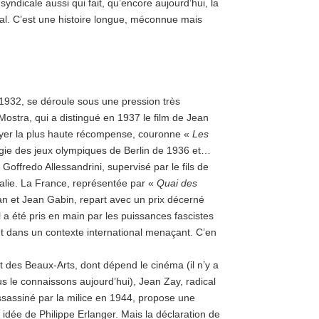
 syndicale aussi qui fait, qu’encore aujourd’hui, la
al. C’est une histoire longue, méconnue mais
 1932, se déroule sous une pression très
ostra, qui a distingué en 1937 le film de Jean
oyer la plus haute récompense, couronne «
Les
gie des jeux olympiques de Berlin de 1936 et…
Goffredo Allessandrini, supervisé par le fils de
’Italie. La France, représentée par «
Quai des
n et Jean Gabin, repart avec un prix décerné
l a été pris en main par les puissances fascistes
out dans un contexte international menaçant. C’en
et des Beaux-Arts, dont dépend le cinéma (il n’y a
s le connaissons aujourd’hui), Jean Zay, radical
ssassiné par la milice en 1944, propose une
 idée de Philippe Erlanger. Mais la déclaration de