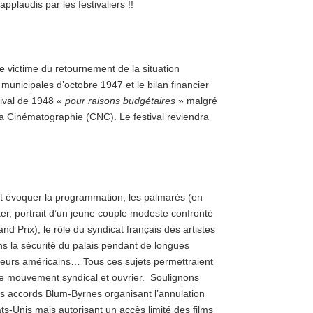
plaudis par les festivaliers !!
re victime du retournement de la situation
municipales d’octobre 1947 et le bilan financier
tival de 1948 «
pour raisons budgétaires
» malgré
la Cinématographie (CNC). Le festival reviendra
it évoquer la programmation, les palmarès (en
r, portrait d’un jeune couple modeste confronté
and Prix), le rôle du syndicat français des artistes
s la sécurité du palais pendant de longues
teurs américains… Tous ces sujets permettraient
 le mouvement syndical et ouvrier. Soulignons
es accords Blum-Byrnes organisant l’annulation
ts-Unis mais autorisant un accès limité des films