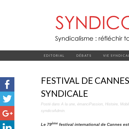
EDITORIAL
DÉBATS
VIE SYNDICA
FESTIVAL DE CANNES 
SYNDICALE
Posté dans
A la une
,
émanciPassion
,
Histoire
,
Mobil
syndicoAdmin
.
ème
Le 79
festival international de Cannes est