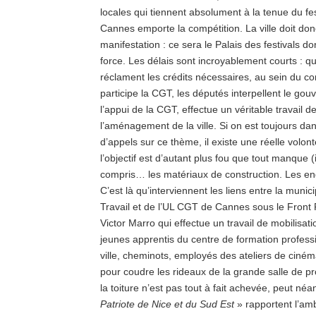
locales qui tiennent absolument à la tenue du fes
Cannes emporte la compétition. La ville doit donc 
manifestation : ce sera le Palais des festivals do
force. Les délais sont incroyablement courts : qu
réclament les crédits nécessaires, au sein du com
participe la CGT, les députés interpellent le 
l’appui de la CGT, effectue un véritable travail d
l’aménagement de la ville. Si on est toujours da
d’appels sur ce thème, il existe une réelle volont
l’objectif est d’autant plus fou que tout manque (
compris… les matériaux de construction. Les e
C’est là qu’interviennent les liens entre la munic
Travail et de l’UL CGT de Cannes sous le Front 
Victor Marro qui effectue un travail de mobilisati
jeunes apprentis du centre de formation professi
ville, cheminots, employés des ateliers de ciném
pour coudre les rideaux de la grande salle de p
la toiture n’est pas tout à fait achevée, peut néan
Patriote de Nice et du Sud Est
» rapportent l’amb