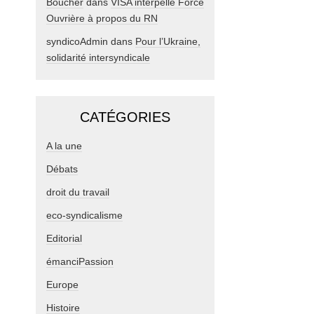
Boucher
dans
VISA interpelle Force
Ouvrière à propos du RN
syndicoAdmin
dans
Pour l’Ukraine,
solidarité intersyndicale
CATÉGORIES
A la une
Débats
droit du travail
eco-syndicalisme
Editorial
émanciPassion
Europe
Histoire