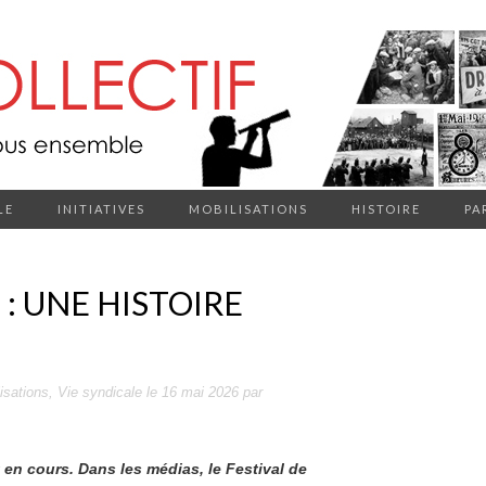
LE
INITIATIVES
MOBILISATIONS
HISTOIRE
PA
: UNE HISTOIRE
isations
,
Vie syndicale
le
16 mai 2026
par
 en cours. Dans les médias, le Festival de