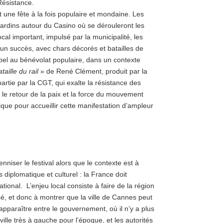
Résistance.
t une fête à la fois populaire et mondaine. Les
rdins autour du Casino où se dérouleront les
al important, impulsé par la municipalité, les
t un succès, avec chars décorés et batailles de
appel au bénévolat populaire, dans un contexte
taille du rail
» de René Clément, produit par la
rtie par la CGT, qui exalte la résistance des
s le retour de la paix et la force du mouvement
ique pour accueillir cette manifestation d’ampleur
enniser le festival alors que le contexte est à
 diplomatique et culturel : la France doit
tional. L’enjeu local consiste à faire de la région
é, et donc à montrer que la ville de Cannes peut
 apparaître entre le gouvernement, où il n’y a plus
ille très à gauche pour l’époque, et les autorités