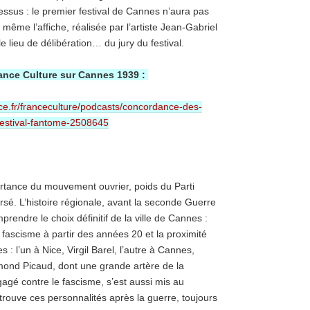
ssus : le premier festival de Cannes n’aura pas
et même l’affiche, réalisée par l’artiste Jean-Gabriel
e lieu de délibération… du jury du festival.
ance Culture sur Cannes 1939 :
nce.fr/franceculture/podcasts/concordance-des-
festival-fantome-2508645
ortance du mouvement ouvrier, poids du Parti
sé. L’histoire régionale, avant la seconde Guerre
endre le choix définitif de la ville de Cannes :
le fascisme à partir des années 20 et la proximité
 : l’un à Nice, Virgil Barel, l’autre à Cannes,
aymond Picaud, dont une grande artère de la
é contre le fascisme, s’est aussi mis au
etrouve ces personnalités après la guerre, toujours