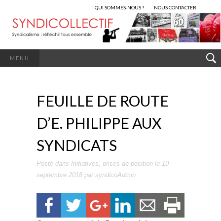
QUI SOMMES-NOUS ?
NOUS CONTACTER
MENU
FEUILLE DE ROUTE
D’E. PHILIPPE AUX
SYNDICATS
Posté dans
Initiatives
,
prises de position
le
10
septembre 2018
par
syndicoAdmin
.