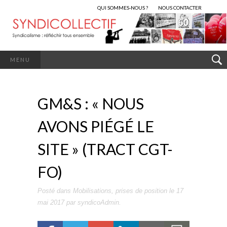
QUI SOMMES-NOUS ?
NOUS CONTACTER
MENU
GM&S : « NOUS
AVONS PIÉGÉ LE
SITE » (TRACT CGT-
FO)
Posté dans
Mobilisations
,
prises de position
le
17
mai 2017
par
syndicoAdmin
.