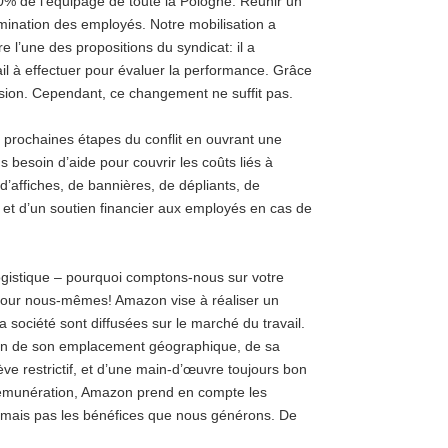
0% de l’équipage de toute la Pologne.
Réunir un
mination des employés.
Notre mobilisation a
e l’une des propositions du syndicat: il a
 à effectuer pour évaluer la performance.
Grâce
sion.
Cependant, ce changement ne suffit pas.
prochaines étapes du conflit en ouvrant une
 besoin d’aide pour couvrir les coûts liés à
d’affiches, de bannières, de dépliants, de
 et d’un soutien financier aux employés en cas de
ogistique – pourquoi comptons-nous sur votre
pour nous-mêmes!
Amazon vise à réaliser un
a société sont diffusées sur le marché du travail.
son de son emplacement géographique, de sa
grève restrictif, et d’une main-d’œuvre toujours bon
 rémunération, Amazon prend en compte les
 mais pas les bénéfices que nous générons.
De