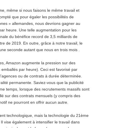
ne, même si nous faisons le même travail et
mpté que pour égaler les possibilités de
ones » allemandes, nous devrions gagner au
par heure.
Une telle augmentation pour les
ale du bénéfice record de 3,5 milliards de
re de 2019. En outre, grâce à notre travail, le
 une seconde autant que nous en trois mois .
res, Amazon augmente la pression sur des
s emballés par heure).
Ceci est favorisé par
s d’agences ou de contrats à durée déterminée.
ralité permanente.
Saviez-vous que la publicité
me temps, lorsque des recrutements massifs sont
llé sur des contrats mensuels (y compris des
tif ne pourront en offrir aucun autre.
t technologique, mais la technologie du 21ème
Il vise également à intensifier le travail dans