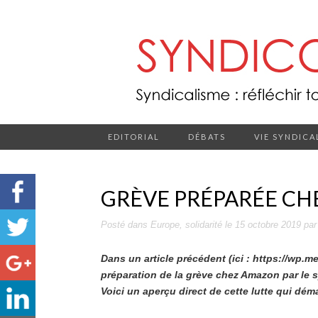
EDITORIAL
DÉBATS
VIE SYNDICA
GRÈVE PRÉPARÉE C
Posté dans
Europe
,
solidarité
le
15 octobre 2019
pa
Dans un article précédent (ici : https://wp
préparation de la grève chez Amazon par le 
Voici un aperçu direct de cette lutte qui déma