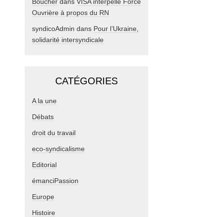
Boucher
dans
VISA interpelle Force
Ouvrière à propos du RN
syndicoAdmin
dans
Pour l’Ukraine,
solidarité intersyndicale
CATÉGORIES
A la une
Débats
droit du travail
eco-syndicalisme
Editorial
émanciPassion
Europe
Histoire