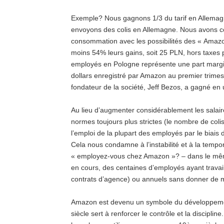
Exemple?
Nous gagnons 1/3 du tarif en Allemag
envoyons des colis en Allemagne.
Nous avons co
consommation avec les possibilités des « Amaz
moins 54%
leurs gains, soit 25 PLN, hors taxes 
employés en Pologne représente une part margin
dollars enregistré par Amazon au premier trimest
fondateur de la société, Jeff Bezos, a gagné en
Au lieu d’augmenter considérablement les salai
normes toujours plus strictes (le nombre de coli
l’emploi de la plupart des employés par le biai
Cela nous condamne à l’instabilité et à la tempo
« employez-vous chez Amazon »?
– dans le mê
en cours, des centaines d’employés ayant travai
contrats d’agence) ou annuels sans donner de mo
Amazon est devenu un symbole du développemen
siècle sert à renforcer le contrôle et la discipline.