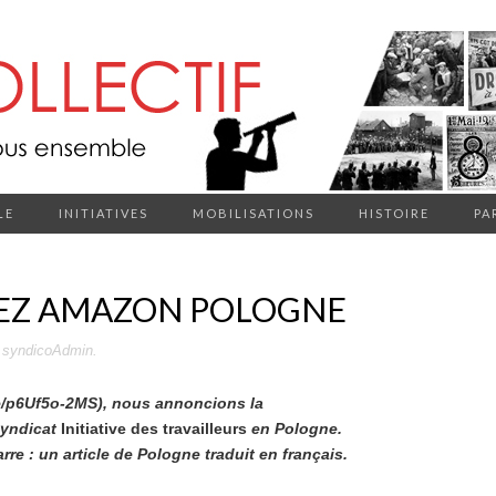
LE
INITIATIVES
MOBILISATIONS
HISTOIRE
PA
HEZ AMAZON POLOGNE
r
syndicoAdmin
.
.me/p6Uf5o-2MS), nous annoncions la
syndicat
Initiative des travailleurs
en Pologne.
rre : un article de Pologne traduit en français.