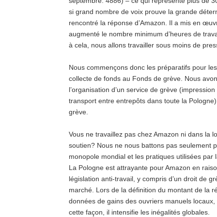
septembre: 4886) – ce qui représente plus de 3
si grand nombre de voix prouve la grande déter
rencontré la réponse d’Amazon.
Il a mis en œuvr
augmenté le nombre minimum d’heures de travail
à cela, nous allons travailler sous moins de pres
Nous commençons donc les préparatifs pour les 
collecte de fonds au Fonds de grève.
Nous avons
l’organisation d’un service de grève (impression 
transport entre entrepôts dans toute la Pologne)
grève.
Vous ne travaillez pas chez Amazon ni dans la l
soutien?
Nous ne nous battons pas seulement 
monopole mondial et les pratiques utilisées par l
La Pologne est attrayante pour Amazon en rai
législation anti-travail, y compris d’un droit de 
marché.
Lors de la définition du montant de la
données de gains des ouvriers manuels locaux,
cette façon, il intensifie les inégalités globales.