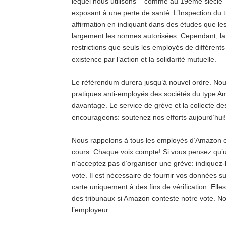
lequel nous utilisons – comme au 19ème siècle 
exposant à une perte de santé.
L’Inspection du t
affirmation en indiquant dans des études que le
largement les normes autorisées.
Cependant, la 
restrictions que seuls les employés de différent
existence par l’action et la solidarité mutuelle.
Le référendum durera jusqu’à nouvel ordre.
Nou
pratiques anti-employés des sociétés du type A
davantage.
Le service de grève et la collecte de
encourageons: soutenez nos efforts aujourd’hui!
Nous rappelons à tous les employés d’Amazon e
cours.
Chaque voix compte!
Si vous pensez qu’u
n’acceptez pas d’organiser une grève: indiquez-
vote.
Il est nécessaire de fournir vos données su
carte uniquement à des fins de vérification. Elles
des tribunaux si Amazon conteste notre vote.
No
l’employeur.