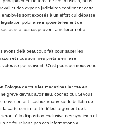
– principalement la force de nos muscles, nous
ravail et des experts judiciaires confirment cette
s employés sont exposés à un effort qui dépasse
législation polonaise impose tellement de
s secteurs et usines peuvent améliorer notre
s avons déjà beaucoup fait pour saper les
mazon et nous sommes prêts à en faire
s votes se poursuivent.
C’est pourquoi nous vous
n Pologne de tous les magazines le vote en
ne grève devrait avoir lieu, cochez oui.
Si vous
le ouvertement, cochez «non» sur le bulletin de
r la carte confirmant le téléchargement de la
 seront à la disposition exclusive des syndicats et
us ne fournirons pas ces informations à