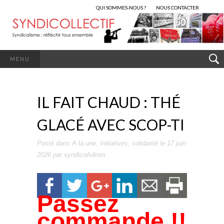
QUI SOMMES-NOUS ?
NOUS CONTACTER
MENU
IL FAIT CHAUD : THÉ
GLACÉ AVEC SCOP-TI
Posté dans
A la une
,
Initiatives
,
solidarité
le
17 juin
2026
par
syndicoAdmin
.
Passez
commande !!