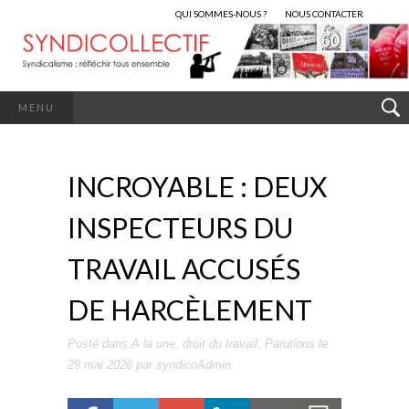
QUI SOMMES-NOUS ?
NOUS CONTACTER
MENU
INCROYABLE : DEUX
INSPECTEURS DU
TRAVAIL ACCUSÉS
DE HARCÈLEMENT
Posté dans
A la une
,
droit du travail
,
Parutions
le
29 mai 2026
par
syndicoAdmin
.