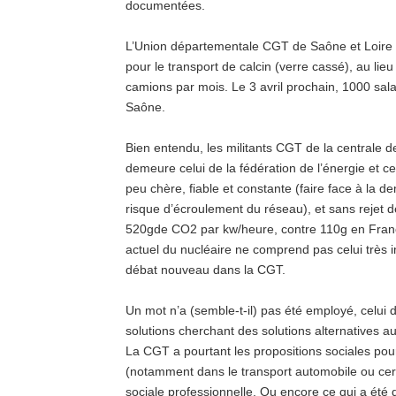
documentées.
L’Union départementale CGT de Saône et Loire d
pour le transport de calcin (verre cassé), au lie
camions par mois. Le 3 avril prochain, 1000 sal
Saône.
Bien entendu, les militants CGT de la centrale 
demeure celui de la fédération de l’énergie et cel
peu chère, fiable et constante (faire face à la d
risque d’écroulement du réseau), et sans rejet de
520gde CO2 par kw/heure, contre 110g en Franc
actuel du nucléaire ne comprend pas celui très i
débat nouveau dans la CGT.
Un mot n’a (semble-t-il) pas été employé, celui
solutions cherchant des solutions alternatives a
La CGT a pourtant les propositions sociales pour 
(notamment dans le transport automobile ou certa
sociale professionnelle. Ou encore ce qui a été