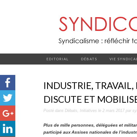
EDITORIAL
DÉBATS
VIE SYNDICA
INDUSTRIE, TRAVAIL,
DISCUTE ET MOBILIS
Posté dans
Débats
,
Initiatives
le
2 mars 2017
par
sy
Plus de mille personnes, déléguées et milita
participé aux Assises nationales de l’industri