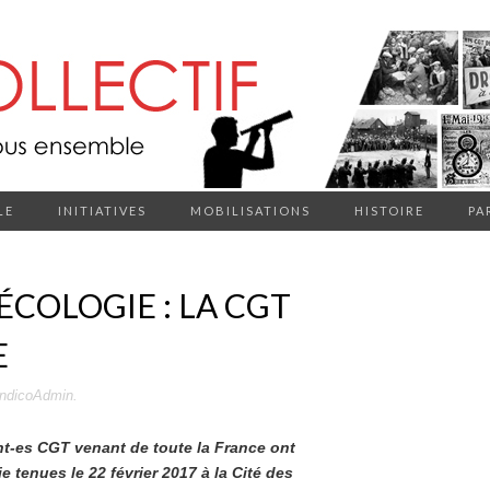
LE
INITIATIVES
MOBILISATIONS
HISTOIRE
PA
 ÉCOLOGIE : LA CGT
E
ndicoAdmin
.
nt-es CGT venant de toute la France ont
e tenues le 22 février 2017 à la Cité des