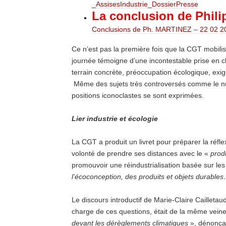
_AssisesIndustrie_DossierPresse
La conclusion de Phili
Conclusions de Ph. MARTINEZ – 22 02 2
Ce n’est pas la première fois que la CGT mobilise
journée témoigne d’une incontestable prise en c
terrain concrète, préoccupation écologique, exig
Même des sujets très controversés comme le nu
positions iconoclastes se sont exprimées.
Lier industrie et écologie
La CGT a produit un livret pour préparer la réfle
volonté de prendre ses distances avec le «
prod
promouvoir une réindustrialisation basée sur les
l’écoconception, des produits et objets durable
Le discours introductif de Marie-Claire Caillet
charge de ces questions, était de la même veine
devant les dérèglements climatiques
», dénonçan