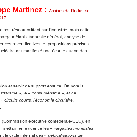
ppe Martinez :
Assises de l’Industrie –
017
 son réseau militant sur l’industrie, mais cette
harge mêlant diagnostic général, analyse de
ences revendicatives, et propositions précises.
cléaire ont manifesté une écoute quand des
xion et servir de support ensuite. On note la
uctivisme
», le «
consumérisme
», et de
 «
circuits courts, l’économie circulaire,
s…
».
aud (Commission exécutive confédérale-CEC), en
, mettant en évidence les «
inégalités mondiales
t le cycle infernal des «
délocalisations de