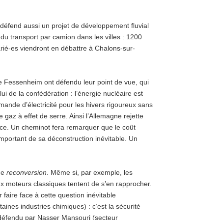
éfend aussi un projet de développement fluvial
u du transport par camion dans les villes : 1200
arié-es viendront en débattre à Chalons-sur-
de Fessenheim ont défendu leur point de vue, qui
ui de la confédération : l’énergie nucléaire est
emande d’électricité pour les hivers rigoureux sans
 gaz à effet de serre. Ainsi l’Allemagne rejette
e. Un cheminot fera remarquer que le coût
mportant de sa déconstruction inévitable. Un
 de
reconversion
. Même si, par exemple, les
ux moteurs classiques tentent de s’en rapprocher.
faire face à cette question inévitable
ines industries chimiques) : c’est la sécurité
 défendu par Nasser Mansouri (secteur