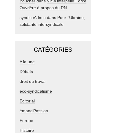
Boucher
dans
VISA interpelle Force
Ouvrière à propos du RN
syndicoAdmin
dans
Pour l’Ukraine,
solidarité intersyndicale
CATÉGORIES
A la une
Débats
droit du travail
eco-syndicalisme
Editorial
émanciPassion
Europe
Histoire