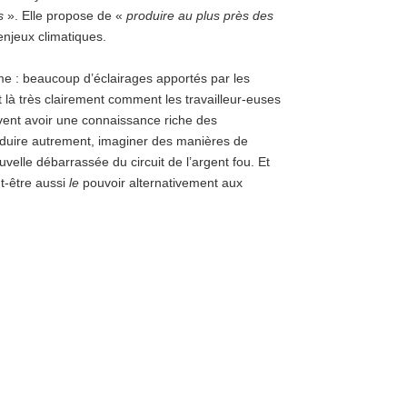
s
». Elle propose de «
produire au plus près des
njeux climatiques.
rme : beaucoup d’éclairages apportés par les
it là très clairement comment les travailleur-euses
uvent avoir une connaissance riche des
roduire autrement, imaginer des manières de
velle débarrassée du circuit de l’argent fou. Et
t-être aussi
le
pouvoir alternativement aux