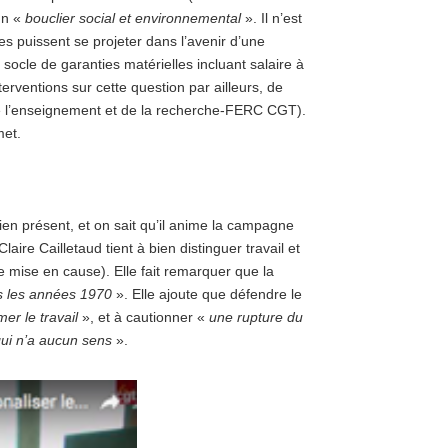
un «
bouclier social et environnemental
». Il n’est
es puissent se projeter dans l’avenir d’une
socle de garanties matérielles incluant salaire à
erventions sur cette question par ailleurs, de
e l’enseignement et de la recherche-FERC CGT).
met.
bien présent, et on sait qu’il anime la campagne
aire Cailletaud tient à bien distinguer travail et
re mise en cause). Elle fait remarquer que la
ns les années 1970
». Elle ajoute que défendre le
er le travail
», et à cautionner «
une rupture du
 qui n’a aucun sens
».