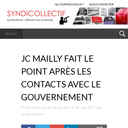
QUI SOMMES-NOUS ?
NOUS CONTACTER
MENU
JC MAILLY FAIT LE
POINT APRÈS LES
CONTACTS AVEC LE
GOUVERNEMENT
Posté dans
prises de position
le
31 mai 2017
par
syndicoAdmin
.