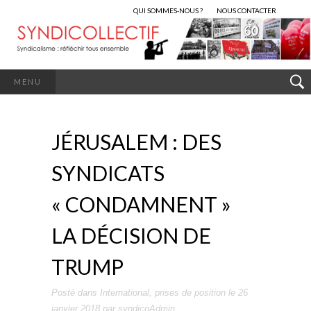
QUI SOMMES-NOUS ?
NOUS CONTACTER
MENU
JÉRUSALEM : DES
SYNDICATS
« CONDAMNENT »
LA DÉCISION DE
TRUMP
Posté dans
International
,
prises de position
le
26
janvier 2018
par
syndicoAdmin
.