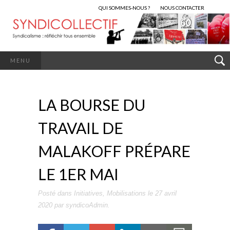
QUI SOMMES-NOUS ?
NOUS CONTACTER
MENU
LA BOURSE DU
TRAVAIL DE
MALAKOFF PRÉPARE
LE 1ER MAI
Posté dans
Initiatives
,
Mobilisations
le
27 avril
2020
par
syndicoAdmin
.