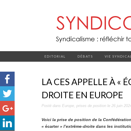
EDITORIAL
DÉBATS
VIE SYNDICA
LA CES APPELLE À « 
DROITE EN EUROPE
Posté dans
Europe
,
prises de position
le
26 juin 202
Voici la prise de position de la Confédérati
«
écarter
» l’extrême-droite dans les institut