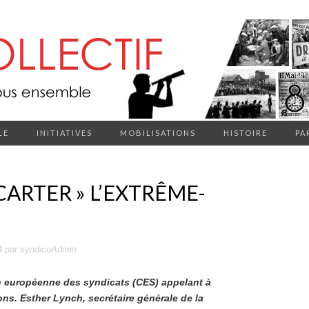
LE
INITIATIVES
MOBILISATIONS
HISTOIRE
PA
ÉCARTER » L’EXTRÊME-
4
par
syndicoAdmin
.
on européenne des syndicats (CES) appelant à
ions. Esther Lynch, secrétaire générale de la