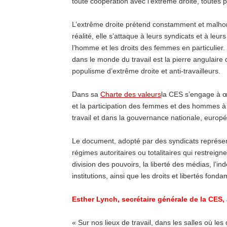
toute coopération avec l’extrême droite, toutes 
L’extrême droite prétend constamment et malhonn
réalité, elle s’attaque à leurs syndicats et à leu
l’homme et les droits des femmes en particulier. 
dans le monde du travail est la pierre angulaire
populisme d’extrême droite et anti-travailleurs.
Dans sa
Charte des valeurs
la CES s’engage à œ
et la participation des femmes et des hommes à l
travail et dans la gouvernance nationale, europ
Le document, adopté par des syndicats représentan
régimes autoritaires ou totalitaires qui restreign
division des pouvoirs, la liberté des médias, l’i
institutions, ainsi que les droits et libertés fo
Esther Lynch, secrétaire générale de la CES, 
« Sur nos lieux de travail, dans les salles où les