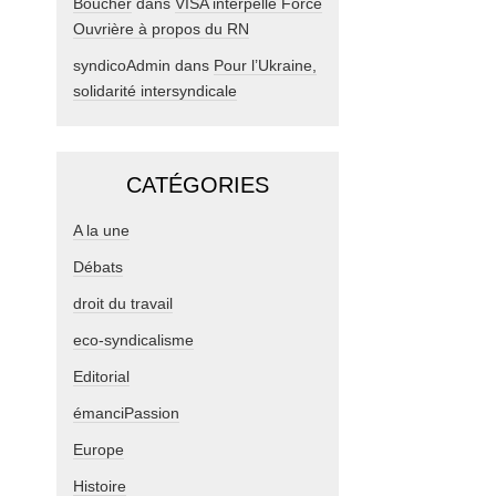
Boucher
dans
VISA interpelle Force
Ouvrière à propos du RN
syndicoAdmin
dans
Pour l’Ukraine,
solidarité intersyndicale
CATÉGORIES
A la une
Débats
droit du travail
eco-syndicalisme
Editorial
émanciPassion
Europe
Histoire