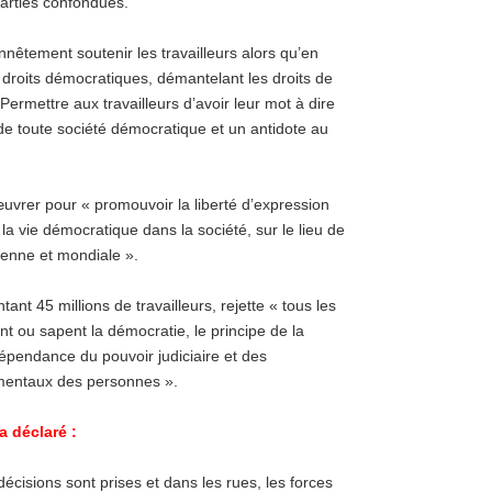
parties confondues.
êtement soutenir les travailleurs alors qu’en
rs droits démocratiques, démantelant les droits de
Permettre aux travailleurs d’avoir leur mot à dire
 de toute société démocratique et un antidote au
uvrer pour « promouvoir la liberté d’expression
a vie démocratique dans la société, sur le lieu de
éenne et mondiale ».
t 45 millions de travailleurs, rejette « tous les
ent ou sapent la démocratie, le principe de la
ndépendance du pouvoir judiciaire et des
ndamentaux des personnes ».
a déclaré :
 décisions sont prises et dans les rues, les forces