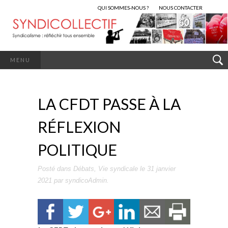
QUI SOMMES-NOUS ?
NOUS CONTACTER
MENU
LA CFDT PASSE À LA
RÉFLEXION
POLITIQUE
Posté dans
Débats
,
Vie syndicale
le
31 janvier
2021
par
syndicoAdmin
.