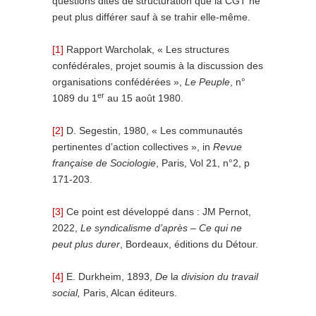
questions dites de structuration que la CGT ne
peut plus différer sauf à se trahir elle-même.
[1]
Rapport Warcholak, « Les structures
confédérales, projet soumis à la discussion des
organisations confédérées »,
Le Peuple
, n°
er
1089 du 1
au 15 août 1980.
[2]
D. Segestin, 1980, « Les communautés
pertinentes d’action collectives », in
Revue
française de Sociologie
, Paris, Vol 21, n°2, p
171-203.
[3]
Ce point est développé dans : JM Pernot,
2022,
Le syndicalisme d’après – Ce qui ne
peut plus durer
, Bordeaux, éditions du Détour.
[4]
E. Durkheim, 1893,
De
l
a division du travail
social,
Paris, Alcan éditeurs.