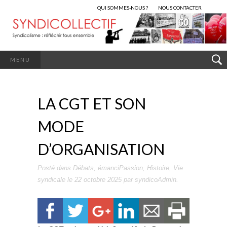
QUI SOMMES-NOUS ?
NOUS CONTACTER
MENU
LA CGT ET SON
MODE
D’ORGANISATION
Posté dans
Débats
,
émanciPassion
,
Histoire
,
Vie
syndicale
le
22 octobre 2025
par
syndicoAdmin
.