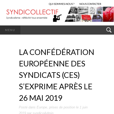
QUI SOMMES-NOUS ?
NOUS CONTACTER
MENU
LA CONFÉDÉRATION
EUROPÉENNE DES
SYNDICATS (CES)
S’EXPRIME APRÈS LE
26 MAI 2019
Posté dans
Europe
,
prises de position
le
1 juin
2019
par
syndicoAdmin
.