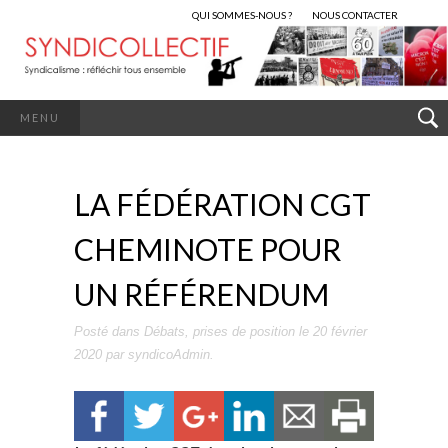
QUI SOMMES-NOUS ?
NOUS CONTACTER
MENU
LA FÉDÉRATION CGT
CHEMINOTE POUR
UN RÉFÉRENDUM
Posté dans
Débats
,
prises de position
le
20 février
2020
par
syndicoAdmin
.