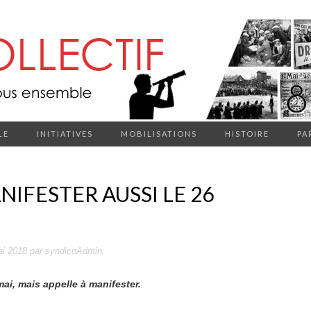
LE
INITIATIVES
MOBILISATIONS
HISTOIRE
PA
NIFESTER AUSSI LE 26
ai 2018
par
syndicoAdmin
.
i, mais appelle à manifester.