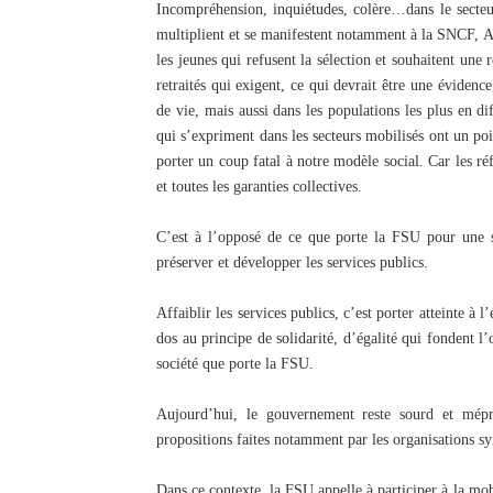
Incompréhension, inquiétudes, colère…dans le secte
multiplient et se manifestent notamment à la SNCF, A
les jeunes qui refusent la sélection et souhaitent une 
retraités qui exigent, ce qui devrait être une évidenc
de vie, mais aussi dans les populations les plus en dif
qui s’expriment dans les secteurs mobilisés ont un p
porter un coup fatal à notre modèle social. Car les ré
et toutes les garanties collectives.
C’est à l’opposé de ce que porte la FSU pour une so
préserver et développer les services publics.
Affaiblir les services publics, c’est porter atteinte à l’
dos au principe de solidarité, d’égalité qui fondent l’
société que porte la FSU.
Aujourd’hui, le gouvernement reste sourd et mépri
propositions faites notamment par les organisations sy
Dans ce contexte, la FSU appelle à participer à la mo