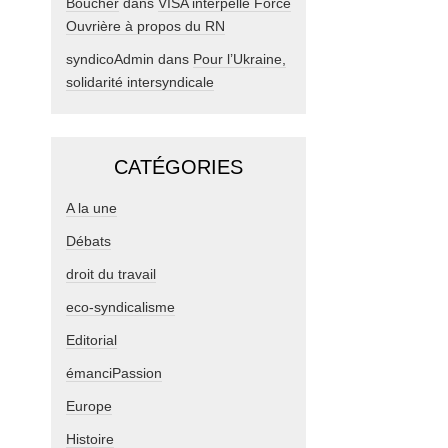
Boucher
dans
VISA interpelle Force
Ouvrière à propos du RN
syndicoAdmin
dans
Pour l’Ukraine,
solidarité intersyndicale
CATÉGORIES
A la une
Débats
droit du travail
eco-syndicalisme
Editorial
émanciPassion
Europe
Histoire