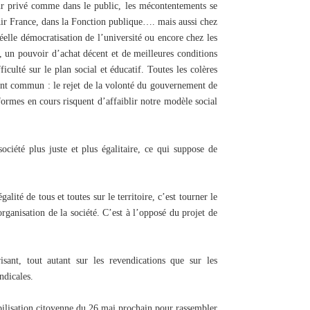
ur privé comme dans le public, les mécontentements se
ir France, dans la Fonction publique…. mais aussi chez
réelle démocratisation de l’université ou encore chez les
e, un pouvoir d’achat décent et de meilleures conditions
ficulté sur le plan social et éducatif. Toutes les colères
oint commun : le rejet de la volonté du gouvernement de
formes en cours risquent d’affaiblir notre modèle social
ciété plus juste et plus égalitaire, ce qui suppose de
égalité de tous et toutes sur le territoire, c’est tourner le
organisation de la société. C’est à l’opposé du projet de
sant, tout autant sur les revendications que sur les
ndicales.
bilisation citoyenne du 26 mai prochain pour rassembler