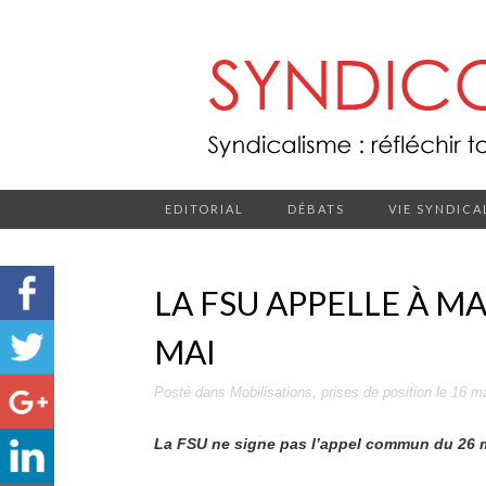
EDITORIAL
DÉBATS
VIE SYNDICA
LA FSU APPELLE À MA
MAI
Posté dans
Mobilisations
,
prises de position
le
16 m
La FSU ne signe pas l’appel commun du 26 ma