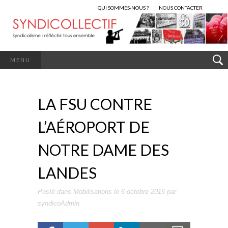
QUI SOMMES-NOUS ?
NOUS CONTACTER
MENU
LA FSU CONTRE
L’AÉROPORT DE
NOTRE DAME DES
LANDES
Posté dans
Mobilisations
le
6 octobre 2016
par
syndicoAdmin
.