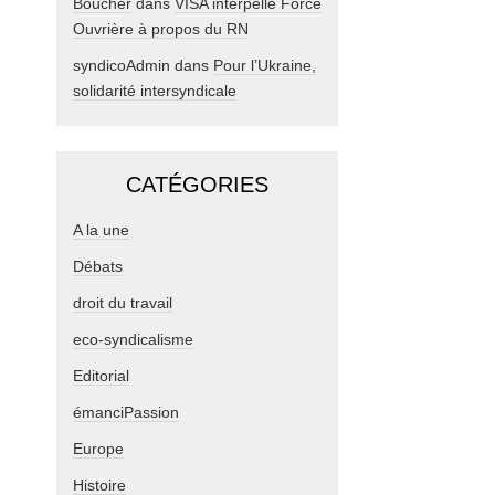
Boucher
dans
VISA interpelle Force
Ouvrière à propos du RN
syndicoAdmin
dans
Pour l’Ukraine,
solidarité intersyndicale
CATÉGORIES
A la une
Débats
droit du travail
eco-syndicalisme
Editorial
émanciPassion
Europe
Histoire