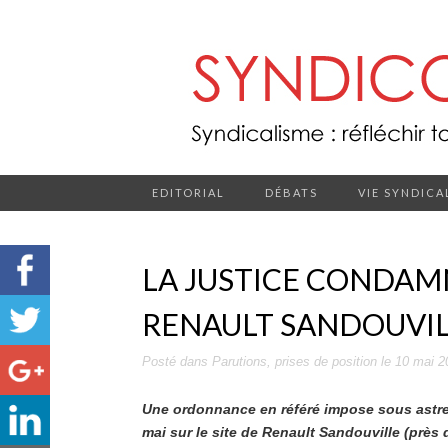
EDITORIAL
DÉBATS
VIE SYNDICA
LA JUSTICE CONDAMN
RENAULT SANDOUVI
Posté dans
Parutions
,
prises de position
le
10 mai 2
Une ordonnance en référé impose sous astreint
mai sur le site de Renault Sandouville (près d