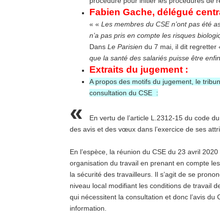
procédure pour initier les procédures de r
Fabien Gache, délégué cent
« «
Les membres du CSE n’ont pas été asso
n’a pas pris en compte les risques biolo
Dans
Le Parisien
du 7 mai, il dit regretter
que la santé des salariés puisse être enfi
Extraits du jugement :
A propos des motifs du jugement, le tribu
consultation du CSE :
«
En vertu de l’article L.2312-15 du code du
des avis et des vœux dans l’exercice de ses attri
En l’espèce, la réunion du CSE du 23 avril 2020 
organisation du travail en prenant en compte les
la sécurité des travailleurs. Il s’agit de se pro
niveau local modifiant les conditions de trava
qui nécessitent la consultation et donc l’avis d
information.