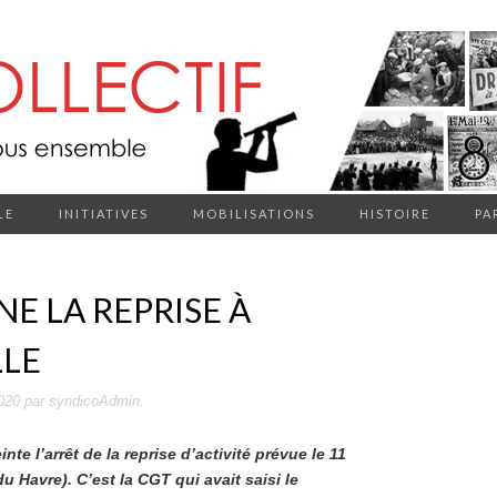
LE
INITIATIVES
MOBILISATIONS
HISTOIRE
PA
E LA REPRISE À
LLE
020
par
syndicoAdmin
.
e l’arrêt de la reprise d’activité prévue le 11
u Havre). C’est la CGT qui avait saisi le