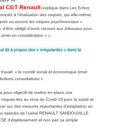
éféré.
ral CGT Renault
explique dans
Les Echos
:
ciés à l’évaluation des risques, qui elle-même,
giques ou encore les risques psychosociaux
».
 «
d’être obligé d’avoir recours aux tribunaux pour
n prise en considération
» ».
nal dit à propos des «
irrégularités
» dans la
 travail: « le comité social et économique émet
butions consultatives ».
a pour objectif de mettre en·place une
 risques liés au virus du Covid-19 pour la santé et
noncer sur des mesures importantes d’adaptation au
il des salariés de l’usine RENAULT SANDOUVILLE
u CSE d’établissement et non pas sa simple