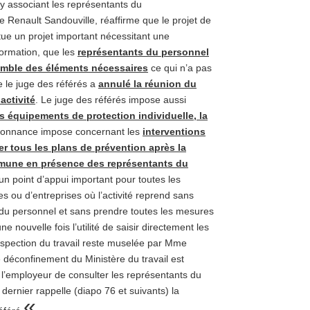
 y associant les représentants du
e Renault Sandouville, réaffirme que le projet de
itue un projet important nécessitant une
formation, que les
représentants du personnel
emble des éléments nécessaires
ce qui n’a pas
e le juge des référés a
annulé la réunion du
activité
. Le juge des référés impose aussi
s équipements de protection individuelle, la
ordonnance impose concernant les
interventions
ier tous les plans de prévention après la
mmune en présence des représentants du
un point d’appui important pour toutes les
s ou d’entreprises où l’activité reprend sans
 du personnel et sans prendre toutes les mesures
 nouvelle fois l’utilité de saisir directement les
nspection du travail reste muselée par Mme
déconfinement du Ministère du travail est
l’employeur de consulter les représentants du
ernier rappelle (diapo 76 et suivants) la
«