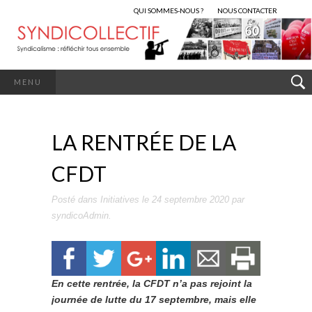
QUI SOMMES-NOUS ?
NOUS CONTACTER
MENU
LA RENTRÉE DE LA
CFDT
Posté dans
Initiatives
le
24 septembre 2020
par
syndicoAdmin
.
En cette rentrée, la CFDT n’a pas rejoint la
journée de lutte du 17 septembre, mais elle