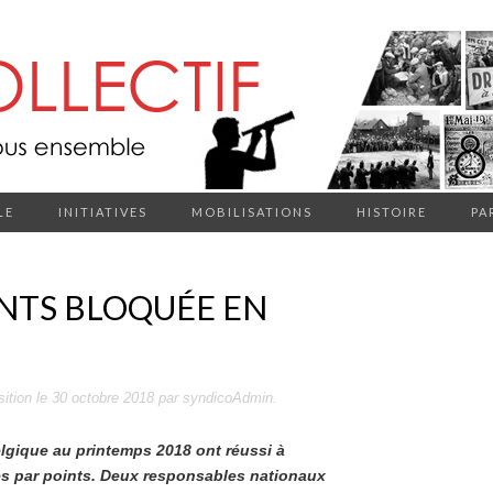
LE
INITIATIVES
MOBILISATIONS
HISTOIRE
PA
INTS BLOQUÉE EN
sition
le
30 octobre 2018
par
syndicoAdmin
.
elgique au printemps 2018 ont réussi à
es par points. Deux responsables nationaux