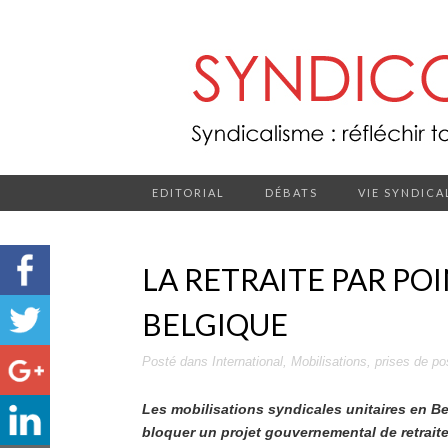
EDITORIAL
DÉBATS
VIE SYNDICA
LA RETRAITE PAR PO
BELGIQUE
Posté dans
International
,
Mobilisations
,
prises de po
Les mobilisations syndicales unitaires en B
bloquer un projet gouvernemental de retrait