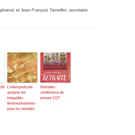
général, et Jean-François Tamellini, secrétaire
tif
L’intersyndicale
Retraites :
analyse les
conférence de
inégalités
presse CGT
femmes/hommes
pour les retraites