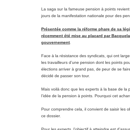
La saga sur la fameuse pension à points revient 
jours de la manifestation nationale pour des pensi
Présentée comme la réforme phare de sa légi
récemment été mise au placard par Bacquelai
gouvernement
.
Face à la résistance des syndicats, qui ont larg
les travailleurs d’une pension dont les points po
élections arriver à grand pas, de peur de se fai
décidé de passer son tour.
Mais voilà donc que les experts à la base de la 
l’idée de la pension à points. Pourquoi cet acha
Pour comprendre cela, il convient de saisir les o
ce dossier.
Pour les experts, l’objectif à atteindre est d’ass