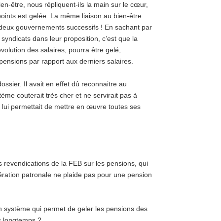
ien-être, nous répliquent-ils la main sur le cœur,
points est gelée. La même liaison au bien-être
 deux gouvernements successifs ! En sachant par
yndicats dans leur proposition, c’est que la
évolution des salaires, pourra être gelé,
ensions par rapport aux derniers salaires.
ossier. Il avait en effet dû reconnaitre au
me couterait très cher et ne servirait pas à
lui permettait de mettre en œuvre toutes ses
les revendications de la FEB sur les pensions, qui
ération patronale ne plaide pas pour une pension
un système qui permet de geler les pensions des
us longtemps ?