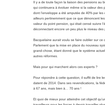
Il y a de toute façon la liaison des pensions au b
qui continuera à évoluer même si la valeur des 
dont l’enveloppe a été amputée de 40% par les
ailleurs pertinemment que ce que dénoncent les s
valeur du point pension, qui était censé suivre l’
déconnectant encore un peu plus le niveau des p
Bacquelaine aurait voulu se faire oublier sur ce d
Parlement que la mise en place du nouveau systè
grand-chose, étant donné que le système actuel 
autres réformes.
Mais pour qui marchent alors ces experts ?
Pour répondre à cette question, il suffit de lire 
datent de 2014. Dans ses revendications, la féd
à 67 ans, mais bien à… 70 ans !
Et quoi de mieux pour atteindre cet objectif qu’
travailleurs pour les forcer à devoir travailler pl