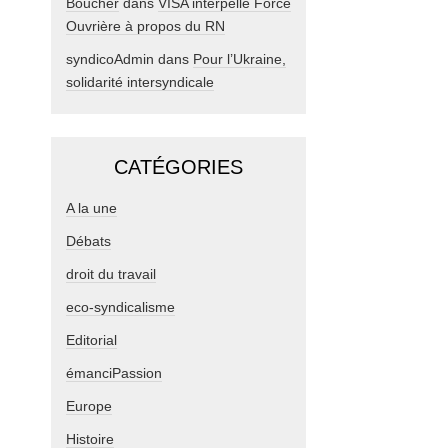
Boucher
dans
VISA interpelle Force
Ouvrière à propos du RN
syndicoAdmin
dans
Pour l’Ukraine,
solidarité intersyndicale
CATÉGORIES
A la une
Débats
droit du travail
eco-syndicalisme
Editorial
émanciPassion
Europe
Histoire