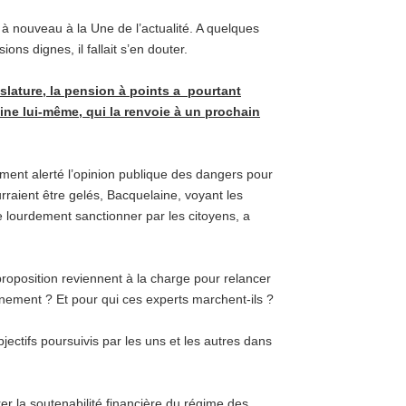
à nouveau à la Une de l’actualité. A quelques
ons dignes, il fallait s’en douter.
slature, la pension à points a pourtant
ne lui-même, qui la renvoie à un prochain
ement alerté l’opinion publique des dangers pour
urraient être gelés, Bacquelaine, voyant les
re lourdement sanctionner par les citoyens, a
proposition reviennent à la charge pour relancer
rnement ? Et pour qui ces experts marchent-ils ?
bjectifs poursuivis par les uns et les autres dans
urer la soutenabilité financière du régime des