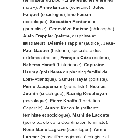
(animateur du blog «Entre les lignes entre les
mots»),
Annie Ernaux
(écrivaine),
Jules
Falquet
(sociologue),
Eric Fassin
(sociologue),
Sébastien Fontenelle
(journaliste),
Geneviève Fraisse
(philosophe),
Alain Frappier
(peintre, graphiste et
illustrateur),
Désirée Frappier
(autrice),
Jean-
Paul Gautier
(historien, spécialiste des
extrêmes droites),
François Gèze
(éditeur),
Nahema Hanafi
(historienne),
Capucine
Hauray
(présidente du planning familial de
Loire-Atlantique),
Samuel Hayat
(politiste),
Pierre Jacquemain
(journaliste),
Nicolas
Jounin
(sociologue),
Razmig Keucheyan
(sociologue),
Pierre Khalfa
(Fondation
Copernic),
Aurore Koechlin
(militante
féministe et sociologue),
Mathilde Lacoste
(porte-parole de la Coordination féministe),
Rose-Marie Lagrave
(sociologue),
Annie
Lahmer
(conseillère régionale écologiste et