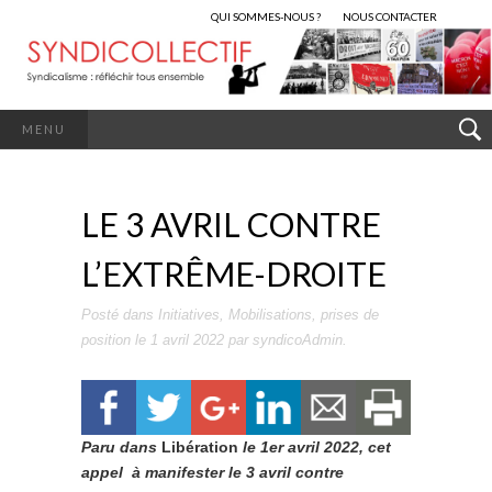
QUI SOMMES-NOUS ?
NOUS CONTACTER
MENU
LE 3 AVRIL CONTRE
L’EXTRÊME-DROITE
Posté dans
Initiatives
,
Mobilisations
,
prises de
position
le
1 avril 2022
par
syndicoAdmin
.
Paru dans
Libération
le 1er avril 2022, cet
appel à manifester le 3 avril contre