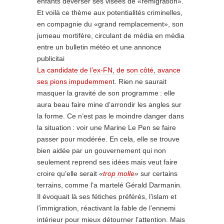
enfants déverser ses visées de «remigration».
Et voilà ce thème aux potentialités criminelles,
en compagnie du «grand remplacement», son
jumeau mortifère, circulant de média en média
entre un bulletin météo et une annonce
publicitai
La candidate de l’ex-FN, de son côté, avance
ses pions impudemmen
t. Rien ne saurait
masquer la gravité de son programme : elle
aura beau faire mine d’arrondir les angles sur
la forme. Ce n’est pas le moindre danger dans
la situation : voir une Marine Le Pen se faire
passer pour modérée. En cela, elle se trouve
bien aidée par un gouvernement qui non
seulement reprend ses idées mais veut faire
croire qu’elle serait
«
trop molle
»
sur certains
terrains, comme l’a martelé Gérald Darmanin.
Il évoquait là ses fétiches préférés, l’islam et
l’immigration, réactivant la fable de l’ennemi
intérieur pour mieux détourner l’attention. Mais