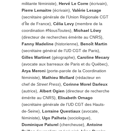
militante féministe),
Hervé Le Corre
(écrivain),
Pierre Lemaitre
(écrivain),
Valérie Lesage
(secrétaire générale de l’Union Régionale CGT
d’Île de France),
Célia Levy
(membre de la
coordination #NousToutes),
Michael Löwy
(directeur de recherches émérite au CNRS),
Fanny Madeline
(historienne),
Benoît Martin
(secrétaire général de l’UD CGT de Paris),
Gilles Martinet
(géographe),
Caroline Mecary
(avocate aux barreaux de Paris et du Québec),
Arya Meroni
(porte-parole de la Coordination
féministe),
Mathieu Mollard
(rédacteur en
chef de
Street Press
),
Corinne Morel Darleux
(autrice),
Albert Ogien
(directeur de recherche
émérite au CNRS),
Elisabeth Ornago
(secrétaire générale de l’UD CGT des Hauts-
de-Seine),
Lorraine Questiaux
(avocate,
féministe),
Ugo Palheta
(sociologue),
Dominique Paturel
(chercheuse),
Antoine