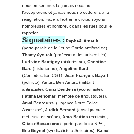
nous en sommes là, jamais nous ne
l’accepterons et jamais nous ne céderons à la
résignation. Face à l’extrême droite, soyons
nombreuses et nombreux dans les rues pour le
rappeler.
Signataires :
Raphaël Arnault
(porte-parole de la Jeune Garde antifasciste),
Thamy Ayouch
(professeur des universités),
Ludivine Bantigny
(historienne),
Christine
Bard
(historienne),
Angeline Barth
(Confédération CGT),
Jean-François Bayart
(politiste),
Amara Ben Amara
(militant
antiraciste),
Omar Benderra
(économiste),
Fatima Benomar
(membre de #noustoutes),
Amal Bentounsi
(Urgence Notre Police
Assassine),
Judith Bernard
(enseignante et
metteuse en scène),
Arno Bertina
(écrivain),
Olivier Besancenot
(porte-parole du NPA),
Eric Beynel
(syndicaliste à Solidaires),
Kamel