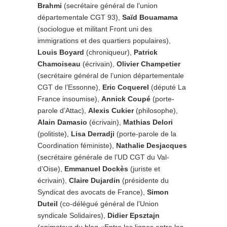
Brahmi
(secrétaire général de l’union
départementale CGT 93),
Saïd Bouamama
(sociologue et militant Front uni des
immigrations et des quartiers populaires),
Louis Boyard
(chroniqueur),
Patrick
Chamoiseau
(écrivain),
Olivier Champetier
(secrétaire général de l’union départementale
CGT de l’Essonne),
Eric Coquerel
(député La
France insoumise),
Annick Coupé
(porte-
parole d’Attac),
Alexis Cukier
(philosophe),
Alain Damasio
(écrivain),
Mathias Delori
(politiste),
Lisa Derradji
(porte-parole de la
Coordination féministe),
Nathalie Desjacques
(secrétaire générale de l’UD CGT du Val-
d’Oise),
Emmanuel Dockès
(juriste et
écrivain),
Claire Dujardin
(présidente du
Syndicat des avocats de France),
Simon
Duteil
(co-délégué général de l’Union
syndicale Solidaires),
Didier Epsztajn