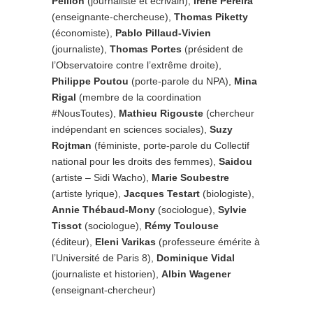
Peillon
(journaliste et écrivain),
Irène Pereira
(enseignante-chercheuse),
Thomas Piketty
(économiste),
Pablo Pillaud-Vivien
(journaliste),
Thomas Portes
(président de
l’Observatoire contre l’extrême droite),
Philippe Poutou
(porte-parole du NPA),
Mina
Rigal
(membre de la coordination
#NousToutes),
Mathieu Rigouste
(chercheur
indépendant en sciences sociales),
Suzy
Rojtman
(féministe, porte-parole du Collectif
national pour les droits des femmes),
Saidou
(artiste – Sidi Wacho),
Marie Soubestre
(artiste lyrique),
Jacques Testart
(biologiste),
Annie Thébaud-Mony
(sociologue),
Sylvie
Tissot
(sociologue),
Rémy Toulouse
(éditeur),
Eleni Varikas
(professeure émérite à
l’Université de Paris 8),
Dominique Vidal
(journaliste et historien),
Albin Wagener
(enseignant-chercheur)