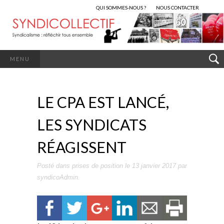
QUI SOMMES-NOUS ?
NOUS CONTACTER
MENU
LE CPA EST LANCÉ,
LES SYNDICATS
RÉAGISSENT
Posté dans
prises de position
le
13 janvier 2017
par
syndicoAdmin
.