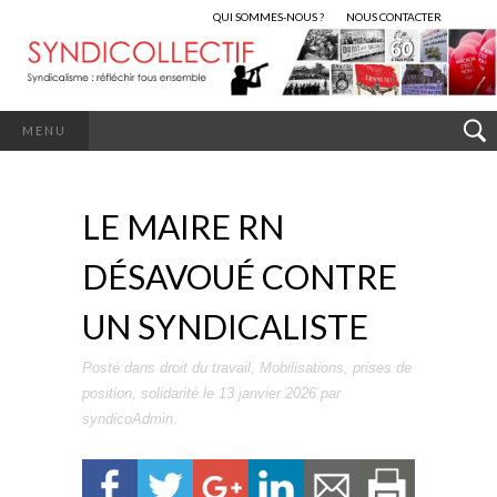
QUI SOMMES-NOUS ?
NOUS CONTACTER
MENU
LE MAIRE RN
DÉSAVOUÉ CONTRE
UN SYNDICALISTE
Posté dans
droit du travail
,
Mobilisations
,
prises de
position
,
solidarité
le
13 janvier 2026
par
syndicoAdmin
.