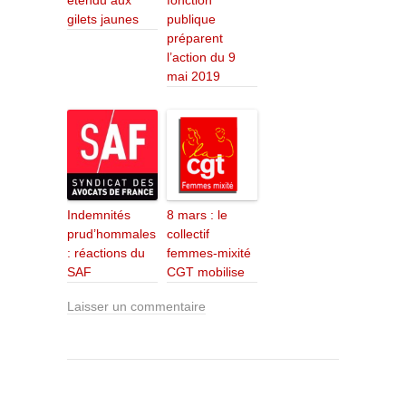
étendu aux
fonction
gilets jaunes
publique
préparent
l’action du 9
mai 2019
Indemnités
8 mars : le
prud’hommales
collectif
: réactions du
femmes-mixité
SAF
CGT mobilise
Laisser un commentaire