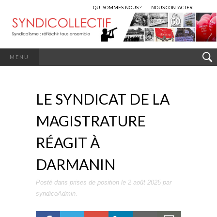
QUI SOMMES-NOUS ?
NOUS CONTACTER
MENU
LE SYNDICAT DE LA
MAGISTRATURE
RÉAGIT À
DARMANIN
Posté dans
prises de position
le
2 août 2025
par
syndicoAdmin
.