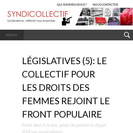
QUI SOMMES-NOUS ?
NOUS CONTACTER
MENU
LÉGISLATIVES (5): LE
COLLECTIF POUR
LES DROITS DES
FEMMES REJOINT LE
FRONT POPULAIRE
Posté dans
A la une
,
prises de position
le
18 juin
2024
par
syndicoAdmin
.