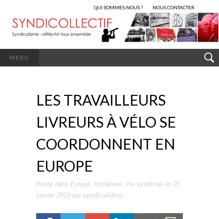
QUI SOMMES-NOUS ?
NOUS CONTACTER
MENU
LES TRAVAILLEURS
LIVREURS À VÉLO SE
COORDONNENT EN
EUROPE
Posté dans
Europe
,
Initiatives
,
Vie syndicale
le
15
janvier 2019
par
syndicoAdmin
.