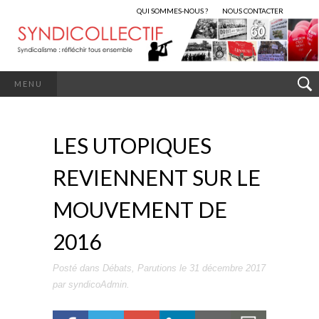
QUI SOMMES-NOUS ?
NOUS CONTACTER
MENU
LES UTOPIQUES
REVIENNENT SUR LE
MOUVEMENT DE
2016
Posté dans
Débats
,
Parutions
le
31 décembre 2017
par
syndicoAdmin
.