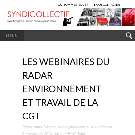
QUI SOMMES-NOUS ?
NOUS CONTACTER
MENU
LES WEBINAIRES DU
RADAR
ENVIRONNEMENT
ET TRAVAIL DE LA
CGT
Posté dans
Débats
,
eco-syndicalisme
,
Initiatives
le
6 novembre 2024
par
syndicoAdmin
.