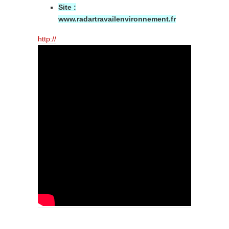
Site :
www.radartravailenvironnement.fr
http://