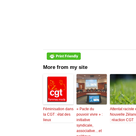
More from my site
Féminisation dans
« Pacte du
Attentat raciste
la CGT : état des
pouvoir vivre » :
Nouvelle Zélan
lieux
initiative
: réaction CGT
syndicale,
associative…et