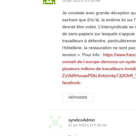
19 juin 2023 à 14 h 50 min
Je constate avec grande déception que 
sachant que d’ici là, la enième loi sur l
devrait être votée. L’intersyndicale se
de sans-papiers sur lesquels s’appuie 
travailleurs à défendre, particulièreme
l’hôtellerie, la restauration ne sont pa
tension ». Pour info :
https://www.fran
conseil-de-l-europe-denonce-un-syst
plusieurs-millons-de-travailleurs-inv
ZzVbRHvuaePDkL8nklzmkp7Jj3OhR_
facebook-
RÉPONDRE
syndicoAdmin
21 juin 2023 à 13 h 38 min