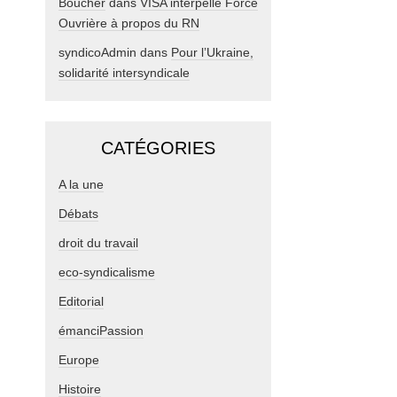
Boucher
dans
VISA interpelle Force
Ouvrière à propos du RN
syndicoAdmin
dans
Pour l’Ukraine,
solidarité intersyndicale
CATÉGORIES
A la une
Débats
droit du travail
eco-syndicalisme
Editorial
émanciPassion
Europe
Histoire