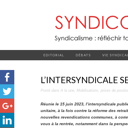
EDITORIAL
DÉBATS
VIE SYNDICA
L’INTERSYNDICALE S
Posté dans
A la une
,
Mobilisations
,
prises de positi
Réunie le 15 juin 2023, l’intersyndicale pu
unitaire, à la fois contre la réforme des retrai
nouvelles revendications communes, à comme
vous à la rentrée, notamment dans la perspe