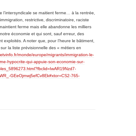
l’intersyndicale se maitient ferme… à la rentrée,
’immigration, restrictive, discriminatoire, raciste
 maintient ferme mais elle abandonne les milliers
notre économie et qui sont, sauf erreur, des
nt exploités. A noter que, pour l’heure le bâtiment,
s sur la liste prévisionnelle des « métiers en
cetvinfo.fr/monde/europe/migrants/immigration-le-
eme-hypocrite-qui-appuie-son-economie-sur-
isibles_5896273.html?fbclid=IwAR19Nzd7-
WR_-GEeOjmwj5efCv8Ek#xtor=CS2-765-