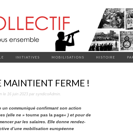
LE
INITIATIVES
MOBILISATIONS
HISTOIRE
PA
E MAINTIENT FERME !
on
le
16 juin 2023
par
syndicoAdmin
.
blie un communiqué confirmant son action
tes (elle ne »
tourne pas la page
« ) et pour de
ncer par les salaires. Elle donne rendez-
ctive d’une mobilisation européenne