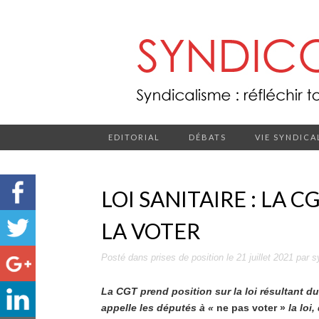
EDITORIAL
DÉBATS
VIE SYNDICA
LOI SANITAIRE : LA C
LA VOTER
Posté dans
prises de position
le
21 juillet 2021
par
s
La CGT prend position sur la loi résultant du 
appelle les députés à «
ne pas voter »
la loi,