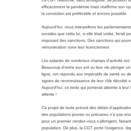
La CGT réaffirme, sans ambiguïté, sa position s
efficacement la pandémie mais réaffirme son oppo
la conviction est préférable et encore possible.
Aujourd’hui, nous interpellons les parlementair
sociales que cette loi, si elle était votée, ferait
imposant des sanctions. Des sanctions qui pourra
rémunération voire leur licenciement.
Les salariés de nombreux champs d’activité ont 
Beaucoup d’entre eux ont vu leur vie plonger un 
ligne, ont répondu aux impératifs de santé ou de
signes de reconnaissance de leur rôle décrété c
Aujourd’hui, ce texte qui porterait atteinte à leur
attente !
Ce projet de texte prévoit des délais d’applicat
des populations jeunes ou précaires n’a pas enco
pour un premier rendez-vous s’allongent, faisant
population. De plus, la CGT porte l’exigence, dep