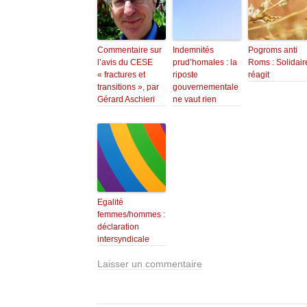
Commentaire sur
Indemnités
Pogroms anti
l’avis du CESE
prud’homales : la
Roms : Solidair
« fractures et
riposte
réagit
transitions », par
gouvernementale
Gérard Aschieri
ne vaut rien
Egalité
femmes/hommes :
déclaration
intersyndicale
Laisser un commentaire