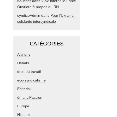
Boucher
dans
VISA interpelle Force
Ouvrière à propos du RN
syndicoAdmin
dans
Pour l’Ukraine,
solidarité intersyndicale
CATÉGORIES
A la une
Débats
droit du travail
eco-syndicalisme
Editorial
émanciPassion
Europe
Histoire