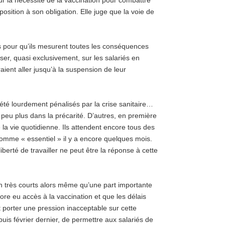
ur la nécessité de la vaccination pour combattre
sition à son obligation. Elle juge que la voie de
es pour qu’ils mesurent toutes les conséquences
 peser, quasi exclusivement, sur les salariés en
ient aller jusqu’à la suspension de leur
été lourdement pénalisés par la crise sanitaire…
peu plus dans la précarité. D’autres, en première
 la vie quotidienne. Ils attendent encore tous des
omme « essentiel » il y a encore quelques mois.
 liberté de travailler ne peut être la réponse à cette
ion très courts alors même qu’une part importante
re eu accès à la vaccination et que les délais
 porter une pression inacceptable sur cette
uis février dernier, de permettre aux salariés de