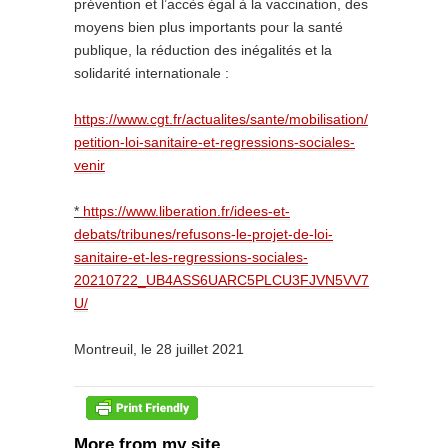
prévention et l’accès égal à la vaccination, des
moyens bien plus importants pour la santé
publique, la réduction des inégalités et la
solidarité internationale :
https://www.cgt.fr/actualites/sante/mobilisation/
petition-loi-sanitaire-et-regressions-sociales-
venir
*
https://www.liberation.fr/idees-et-
debats/tribunes/refusons-le-projet-de-loi-
sanitaire-et-les-regressions-sociales-
20210722_UB4ASS6UARC5PLCU3FJVN5VV7
U/
Montreuil, le 28 juillet 2021
More from my site