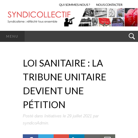
QUI SOMMES-NOUS ?
NOUS CONTACTER
MENU
LOI SANITAIRE : LA
TRIBUNE UNITAIRE
DEVIENT UNE
PÉTITION
Posté dans
Initiatives
le
29 juillet 2021
par
syndicoAdmin
.