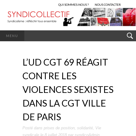
QUI SOMMES-NOUS ?
NOUS CONTACTER
MENU
L’UD CGT 69 RÉAGIT
CONTRE LES
VIOLENCES SEXISTES
DANS LA CGT VILLE
DE PARIS
Posté dans
prises de position
,
solidarité
,
Vie
syndicale
le
8 juillet 2018
par
syndicoAdmin
.