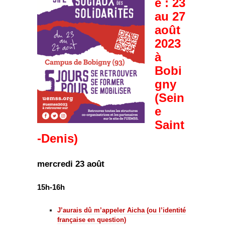
e : 23
au 27
août
2023
à
Bobi
gny
(Sein
e
Saint
-Denis)
mercredi 23 août
15h-16h
J’aurais dû m’appeler Aicha (ou l’identité
française en question)