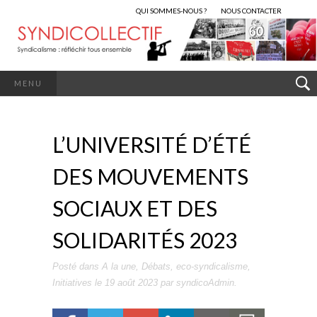
QUI SOMMES-NOUS ?
NOUS CONTACTER
MENU
L’UNIVERSITÉ D’ÉTÉ
DES MOUVEMENTS
SOCIAUX ET DES
SOLIDARITÉS 2023
Posté dans
A la une
,
Débats
,
eco-syndicalisme
,
Initiatives
le
19 août 2023
par
syndicoAdmin
.