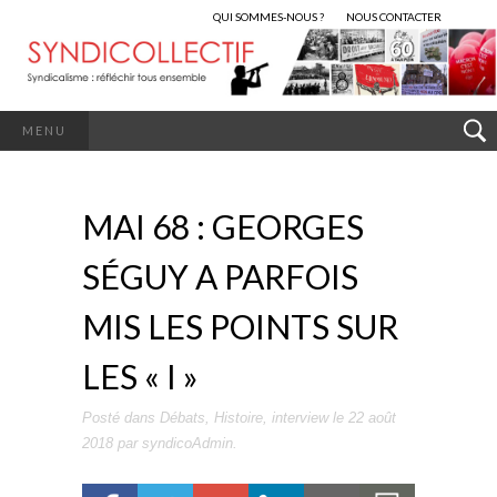
QUI SOMMES-NOUS ?
NOUS CONTACTER
MENU
MAI 68 : GEORGES
SÉGUY A PARFOIS
MIS LES POINTS SUR
LES « I »
Posté dans
Débats
,
Histoire
,
interview
le
22 août
2018
par
syndicoAdmin
.