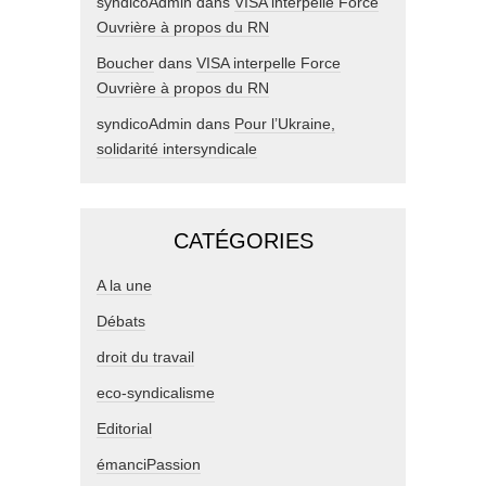
syndicoAdmin
dans
VISA interpelle Force
Ouvrière à propos du RN
Boucher
dans
VISA interpelle Force
Ouvrière à propos du RN
syndicoAdmin
dans
Pour l’Ukraine,
solidarité intersyndicale
CATÉGORIES
A la une
Débats
droit du travail
eco-syndicalisme
Editorial
émanciPassion