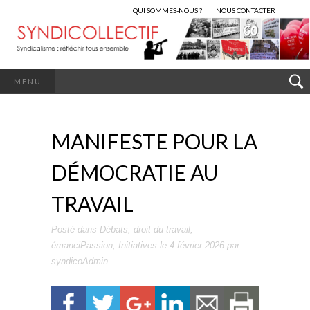
QUI SOMMES-NOUS ?
NOUS CONTACTER
MENU
MANIFESTE POUR LA
DÉMOCRATIE AU
TRAVAIL
Posté dans
Débats
,
droit du travail
,
émanciPassion
,
Initiatives
le
4 février 2026
par
syndicoAdmin
.