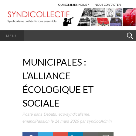
QUI SOMMES-NOUS ?
NOUS CONTACTER
MENU
MUNICIPALES :
L’ALLIANCE
ÉCOLOGIQUE ET
SOCIALE
Posté dans
Débats
,
eco-syndicalisme
,
émanciPassion
le
14 mars 2026
par
syndicoAdmin
.