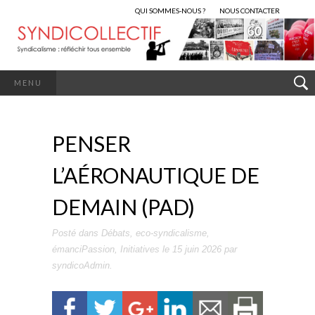
QUI SOMMES-NOUS ?
NOUS CONTACTER
MENU
PENSER
L’AÉRONAUTIQUE DE
DEMAIN (PAD)
Posté dans
Débats
,
eco-syndicalisme
,
émanciPassion
,
Initiatives
le
15 juin 2026
par
syndicoAdmin
.