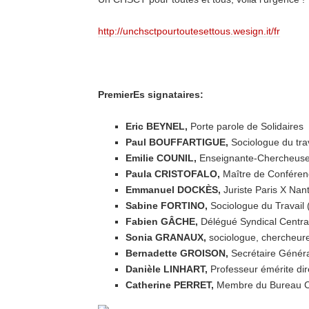
http://unchsctpourtoutesettous.wesign.it/fr
PremierEs signataires:
Eric BEYNEL,
Porte parole de Solidaires
Paul BOUFFARTIGUE,
Sociologue du tra
Emilie COUNIL,
Enseignante-Chercheuse
Paula CRISTOFALO,
Maître de Conféren
Emmanuel DOCKÈS,
Juriste Paris X Nan
Sabine FORTINO,
Sociologue du Travai
Fabien GÂCHE,
Délégué Syndical Centr
Sonia GRANAUX,
sociologue, chercheu
Bernadette GROISON,
Secrétaire Génér
Danièle LINHART,
Professeur émérite di
Catherine PERRET,
Membre du Bureau 