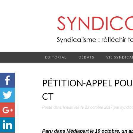
EDITORIAL
DÉBATS
VIE SYNDICA
PÉTITION-APPEL POU
CT
Posté dans
Initiatives
le
23 octobre 2017
par
syndic
Paru dans Médiapart le 19 octobre, un a