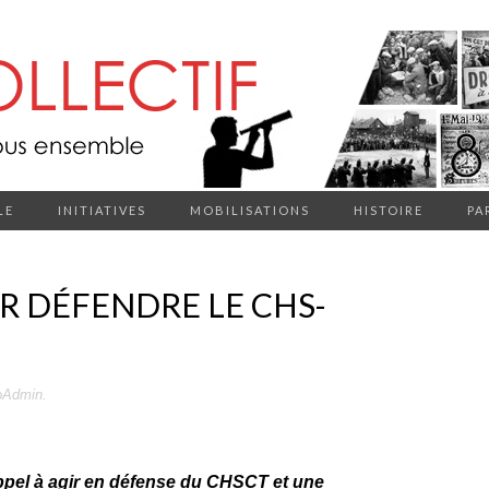
LE
INITIATIVES
MOBILISATIONS
HISTOIRE
PA
R DÉFENDRE LE CHS-
oAdmin
.
ppel à agir en défense du CHSCT et une