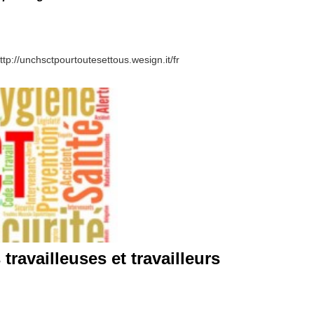
http://unchsctpourtoutesettous.wesign.it/fr
ravailleuses et travailleurs