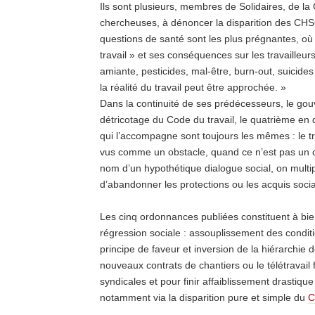
Ils sont plusieurs, membres de Solidaires, de l
chercheuses, à dénoncer la disparition des CHS
questions de santé sont les plus prégnantes, où l
travail » et ses conséquences sur les travailleur
amiante, pesticides, mal-être, burn-out, suicides
la réalité du travail peut être approchée. »
Dans la continuité de ses prédécesseurs,
le gou
détricotage du Code du travail, le quatrième en q
qui l’accompagne sont toujours les mêmes : le trav
vus comme un obstacle, quand ce n’est pas un co
nom d’un hypothétique dialogue social, on multipl
d’abandonner les protections ou les acquis socia
Les cinq ordonnances publiées constituent à b
régression sociale : assouplissement des condit
principe de faveur et inversion de la hiérarchie
nouveaux contrats de chantiers ou le télétravai
syndicales et pour finir affaiblissement drastiqu
notamment via la disparition pure et simple du
C