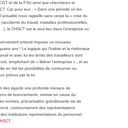
a CGT et de la FSU ainsi que chercheurs et
CT. Car pour eux : « Dans une période où les
’actualité nous rappelle sans cesse la « crise du
s (accidents du travail, maladies professionnelles,
…), le CHSCT est le seul lieu dans l’entreprise où
vernement entend imposer un nouveau
uatre ans ! La logique qui l’habite et la rhétorique
ail et avec lui les droits des travailleurs sont
ût, empêchant de « libérer l’entreprise » ; et au
ie en fait les possibilités de contourner ou
ux prévus par la loi.
ien des égards une profonde menace de
ions de licenciements, remise en cause du
 des normes, précarisation grandissante via de
l forcé, contournement des représentations
e des institutions représentatives du personnel,
HSCT
.