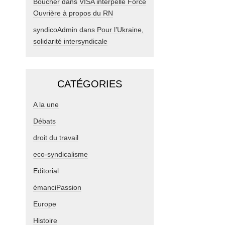
Boucher
dans
VISA interpelle Force
Ouvrière à propos du RN
syndicoAdmin
dans
Pour l’Ukraine,
solidarité intersyndicale
CATÉGORIES
A la une
Débats
droit du travail
eco-syndicalisme
Editorial
émanciPassion
Europe
Histoire