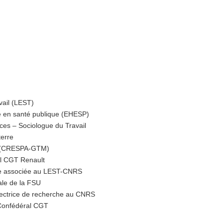
vail (LEST)
 en santé publique (EHESP)
ces – Sociologue du Travail
terre
l (CRESPA-GTM)
al CGT Renault
re associée au LEST-CNRS
ale de la FSU
rectrice de recherche au CNRS
Confédéral CGT