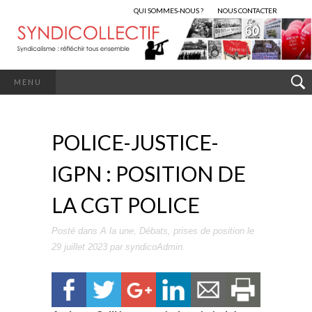
QUI SOMMES-NOUS ?
NOUS CONTACTER
MENU
POLICE-JUSTICE-
IGPN : POSITION DE
LA CGT POLICE
Posté dans
A la une
,
Débats
,
prises de position
le
29 juillet 2023
par
syndicoAdmin
.