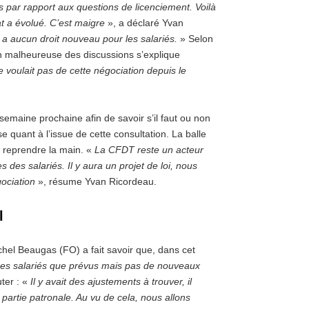
es par rapport aux questions de licenciement. Voilà
at a évolué. C’est maigre
», a déclaré Yvan
y a aucun droit nouveau pour les salariés.
» Selon
fin malheureuse des discussions s’explique
e voulait pas de cette négociation depuis le
emaine prochaine afin de savoir s’il faut ou non
e quant à l’issue de cette consultation. La balle
a reprendre la main. «
La CFDT reste un acteur
s des salariés. Il y aura un projet de loi, nous
ociation
», résume Yvan Ricordeau.
l
chel Beaugas (FO) a fait savoir que, dans cet
s des salariés que prévus mais pas de nouveaux
uter : «
Il y avait des ajustements à trouver, il
 partie patronale. Au vu de cela, nous allons