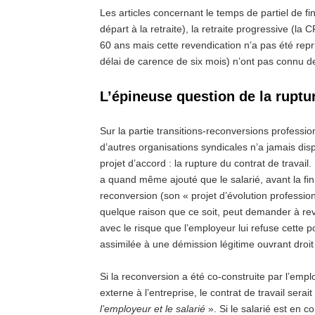
Les articles concernant le temps de partiel de fi
départ à la retraite), la retraite progressive (la
60 ans mais cette revendication n’a pas été repri
délai de carence de six mois) n’ont pas connu de
L’épineuse question de la ruptur
Sur la partie transitions-reconversions professi
d’autres organisations syndicales n’a jamais dis
projet d’accord : la rupture du contrat de travail
a quand même ajouté que le salarié, avant la fin
reconversion (son « projet d’évolution professio
quelque raison que ce soit, peut demander à reve
avec le risque que l’employeur lui refuse cette pos
assimilée à une démission légitime ouvrant droi
Si la reconversion a été co-construite par l’emplo
externe à l’entreprise, le contrat de travail serai
l’employeur et le salarié
». Si le salarié est en co