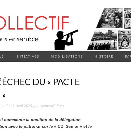
LE
INITIATIVES
MOBILISATIONS
HISTOIRE
PA
’ÉCHEC DU « PACTE
 »
tion
le
11 avril 2024
par
syndicoAdmin
.
4 et commente la position de la délégation
ion avec le patronat sur le «
CDI Senior
» et le