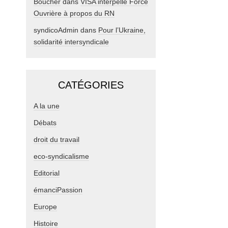
Boucher
dans
VISA interpelle Force
Ouvrière à propos du RN
syndicoAdmin
dans
Pour l’Ukraine,
solidarité intersyndicale
CATÉGORIES
A la une
Débats
droit du travail
eco-syndicalisme
Editorial
émanciPassion
Europe
Histoire