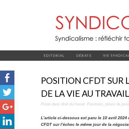
EDITORIAL
DÉBATS
VIE SYNDICA
POSITION CFDT SUR L
DE LA VIE AU TRAVAIL
Posté dans
droit du travail
,
Parutions
,
prises de posi
L’article ci-dessous est paru le 10 avril 202
CFDT sur l’échec le même jour de la négociat