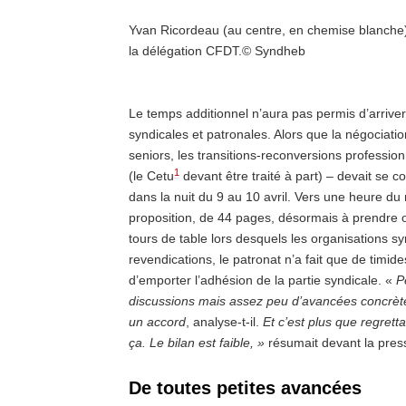
Yvan Ricordeau (au centre, en chemise blanche) e
la délégation CFDT.
© Syndheb
Le temps additionnel n’aura pas permis d’arrive
syndicales et patronales. Alors que la négociation
seniors, les transitions-reconversions profession
1
(le Cetu
devant être traité à part) – devait se con
dans la nuit du 9 au 10 avril. Vers une heure du 
proposition, de 44 pages, désormais à prendre o
tours de table lors desquels les organisations s
revendications, le patronat n’a fait que de timi
d’emporter l’adhésion de la partie syndicale. «
P
discussions mais assez peu d’avancées concrète
un accord
, analyse-t-il.
Et c’est plus que regrett
ça. Le bilan est faible, »
résumait devant la pres
De toutes petites avancées