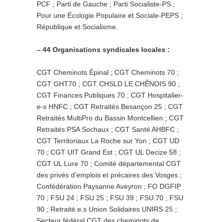
PCF ; Parti de Gauche ; Parti Socialiste-PS ;
Pour une Écologie Populaire et Sociale-PEPS ;
République et Socialisme.
– 44 Organisations syndicales locales :
CGT Cheminots Épinal ; CGT Cheminots 70 ;
CGT GHT70 ; CGT CHSLD LE CHÊNOIS 90 ;
CGT Finances Publiques 70 ; CGT Hospitalier-
e-s HNFC ; CGT Retraités Besançon 25 ; CGT
Retraités MultiPro du Bassin Montcellien ; CGT
Retraités PSA Sochaux ; CGT Santé AHBFC ;
CGT Territoriaux La Roche sur Yon ; CGT UD
70 ; CGT UIT Grand Est ; CGT UL Decize 58 ;
CGT UL Lure 70 ; Comité départemental CGT
des privés d’emplois et précaires des Vosges ;
Confédération Paysanne Aveyron ; FO DGFIP
70 ; FSU 24 ; FSU 25 ; FSU 39 ; FSU 70 ; FSU
90 ; Retraité.e.s Union Solidaires UNIRS 25 ;
Secteur fédéral CGT des cheminots de