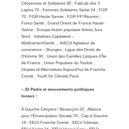
Citoyennes et Solidaires 90 ; FabLab des 3
Lapins 70 ; Femmes Solidaires Sarlat 24 ; FGR
70 ; FGR Haute Savoie ; FGR-FP Réunion ;
Forez-Santé ; Grand Orient de France Haute-
Saône ; Groupe Action populaire Arbois Jura
Nord ; Initiatives Capitalexit –
MédicamentSanté ; ; Ki6Col Agitateur de
conscience – Bourges ; Ligue des Droits de
l’Homme 90 ; Union des Familles Laïques d’Île-
de-France ; Union Populaire du Toulois ;
Utopies et Alternatives Aujourd’hui de Franche
Comté ; Youth for Climate Paris.
– 32 Partis et mouvements politiques
locaux :
À Gauche Citoyens ! Besançon-25 ; Alliance
pour l’Émancipation Sociale-70 ; Cap à Gauche
19 ; EELV Franche Comté ; EELV Gâtinais ;
EELV Sarlat 24 ; EELV Vesoul-Gray ; EELV