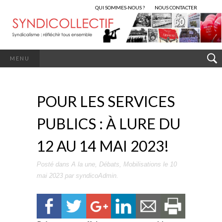
QUI SOMMES-NOUS ?
NOUS CONTACTER
MENU
POUR LES SERVICES
PUBLICS : À LURE DU
12 AU 14 MAI 2023!
Posté dans
A la une
,
Débats
,
Mobilisations
le
10
mai 2023
par
syndicoAdmin
.