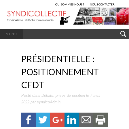
QUI SOMMES-NOUS ?
NOUS CONTACTER
MENU
PRÉSIDENTIELLE :
POSITIONNEMENT
CFDT
Posté dans
Débats
,
prises de position
le
7 avril
2022
par
syndicoAdmin
.