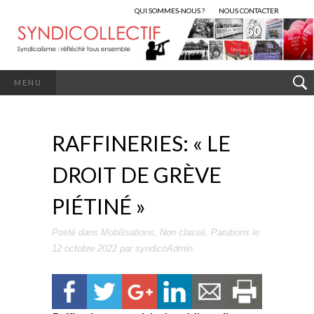
QUI SOMMES-NOUS ?
NOUS CONTACTER
MENU
RAFFINERIES: « LE
DROIT DE GRÈVE
PIÉTINÉ »
Posté dans
Mobilisations
,
Non classé
,
Parutions
le
12 octobre 2022
par
syndicoAdmin
.