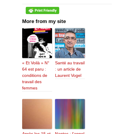
More from my site
« Et Voilà » N°
Santé au travail
64 est paru :
: un article de
conditions de
Laurent Vogel
travail des
femmes
Après les 15 et
Nantes : l’appel