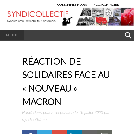
QUI SOMMES-NOUS ?
NOUS CONTACTER
MENU
RÉACTION DE
SOLIDAIRES FACE AU
« NOUVEAU »
MACRON
Posté dans
prises de position
le
18 juillet 2020
par
syndicoAdmin
.