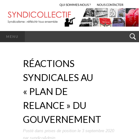
QUI SOMMES-NOUS ?
NOUS CONTACTER
MENU
RÉACTIONS
SYNDICALES AU
« PLAN DE
RELANCE » DU
GOUVERNEMENT
Posté dans
prises de position
le
3 septembre 2020
par
syndicoAdmin
.