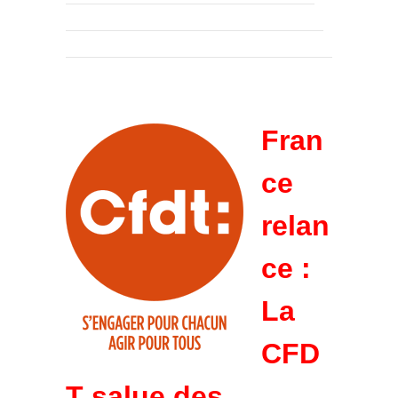
Fran
ce
relan
ce :
La
CFD
T salue des