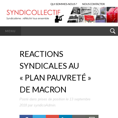
QUI SOMMES-NOUS ?
NOUS CONTACTER
MENU
REACTIONS
SYNDICALES AU
« PLAN PAUVRETÉ »
DE MACRON
Posté dans
prises de position
le
13 septembre
2018
par
syndicoAdmin
.