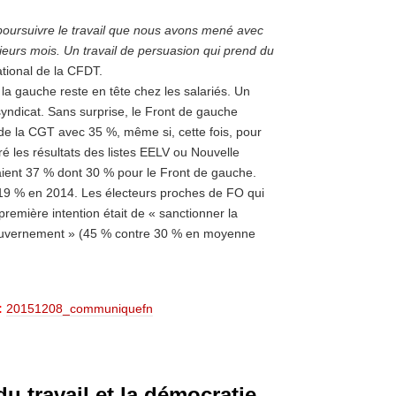
ursuivre le travail que nous avons mené avec
eurs mois. Un travail de persuasion qui prend du
ational de la CFDT.
la gauche reste en tête chez les salariés. Un
yndicat. Sans surprise, le Front de gauche
de la CGT avec 35 %, même si, cette fois, pour
é les résultats des listes EELV ou Nouvelle
aient 37 % dont 30 % pour le Front de gauche.
e 19 % en 2014. Les électeurs proches de FO qui
première intention était de « sanctionner la
 gouvernement » (45 % contre 30 % en moyenne
:
20151208_communiquefn
 travail et la démocratie