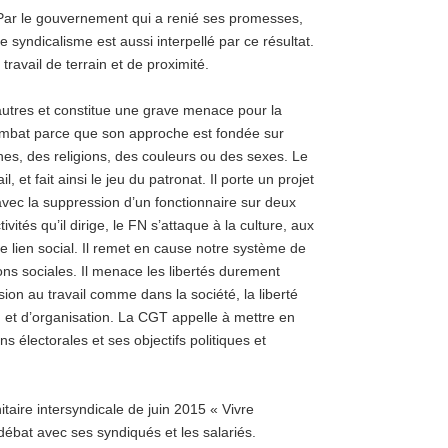
. Par le gouvernement qui a renié ses promesses,
 syndicalisme est aussi interpellé par ce résultat.
ravail de terrain et de proximité.
autres et constitue une grave menace pour la
ombat parce que son approche est fondée sur
gines, des religions, des couleurs ou des sexes. Le
 et fait ainsi le jeu du patronat. Il porte un projet
avec la suppression d’un fonctionnaire sur deux
tivités qu’il dirige, le FN s’attaque à la culture, aux
e lien social. Il remet en cause notre système de
ions sociales. Il menace les libertés durement
ssion au travail comme dans la société, la liberté
on et d’organisation. La CGT appelle à mettre en
s électorales et ses objectifs politiques et
itaire intersyndicale de juin 2015 « Vivre
débat avec ses syndiqués et les salariés.