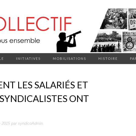
LE
INITIATIVES
MOBILISATIONS
HISTOIRE
PA
NT LES SALARIÉS ET
 SYNDICALISTES ONT
 2015
par
syndicoAdmin
.