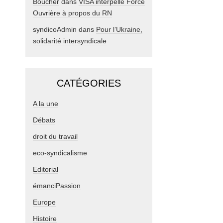
Boucher
dans
VISA interpelle Force
Ouvrière à propos du RN
syndicoAdmin
dans
Pour l’Ukraine,
solidarité intersyndicale
CATÉGORIES
A la une
Débats
droit du travail
eco-syndicalisme
Editorial
émanciPassion
Europe
Histoire