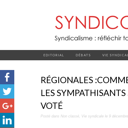
EDITORIAL
DÉBATS
VIE SYNDICA
RÉGIONALES :COMME
LES SYMPATHISANTS
VOTÉ
Posté dans
Non classé
,
Vie syndicale
le
9 décembre