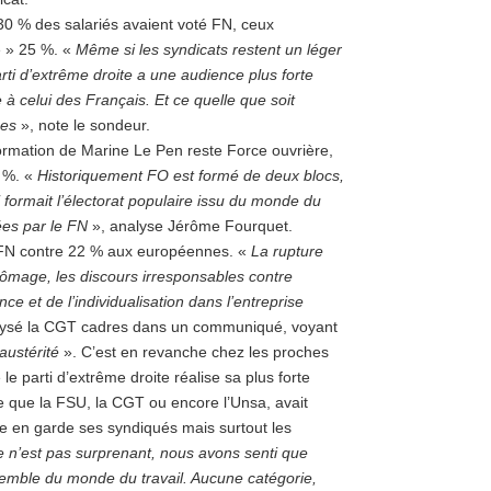
 30 % des salariés avaient voté FN, ceux
e » 25 %. «
Même si les syndicats restent un léger
rti d’extrême droite a une audience plus forte
 à celui des Français. Et ce quelle que soit
hes
», note le sondeur.
 formation de Marine Le Pen reste Force ouvrière,
 %. «
Historiquement FO est formé de deux blocs,
i formait l’électorat populaire issu du monde du
sées par le FN
», analyse Jérôme Fourquet.
 FN contre 22 % aux européennes. «
La rupture
hômage, les discours irresponsables contre
ce et de l’individualisation dans l’entreprise
lysé la CGT cadres dans un communiqué, voyant
’austérité
». C’est en revanche chez les proches
 parti d’extrême droite réalise sa plus forte
e que la FSU, la CGT ou encore l’Unsa, avait
e en garde ses syndiqués mais surtout les
 n’est pas surprenant, nous avons senti que
nsemble du monde du travail. Aucune catégorie,