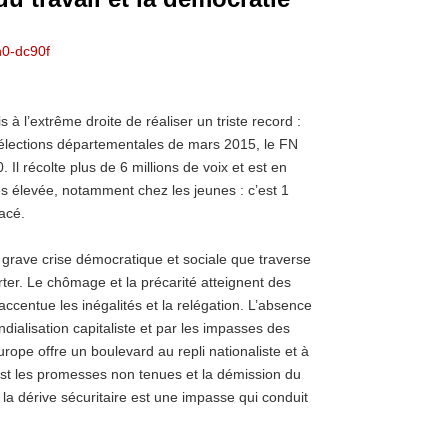
 à l’extrême droite de réaliser un triste record :
s élections départementales de mars 2015, le FN
 Il récolte plus de 6 millions de voix et est en
rès élevée, notamment chez les jeunes : c’est 1
acé.
a grave crise démocratique et sociale que traverse
rter. Le chômage et la précarité atteignent des
ccentue les inégalités et la relégation. L’absence
ialisation capitaliste et par les impasses des
urope offre un boulevard au repli nationaliste et à
’est les promesses non tenues et la démission du
 la dérive sécuritaire est une impasse qui conduit