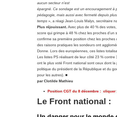
aucun secteur n’est
épargné. Ce sondage est un encouragement à po
pédagogie, mais aussi avec fermeté depuis plusi
temps
», a réagi Jean-Louis Malys, secrétaire n
Plus réjouissant.
Avec plus de 40 % des votes, 
score qui grimpe à 48 % chez les proches d’un s
confirme sa première position chez les proches 
des raisons pratiques les sondeurs ont agglomér
Donne. Lors des européennes, ces listes totalis
Les listes PS réalisant de leur côté 23 % contr
ont le plus voté Front national sont ceux dont la 
politique du président de la République et du
pour les autres). ■
par Clotilde Mathieu
Position CGT du 8 décembre : cliquer 
Le Front national :
Un danger pour le monde du