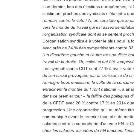
L’an dernier, lors des élections européennes, si
s’estimant proches des syndicats n’étaient « qu
rempart contre le vote FN, on constate que le pa
vers le monde du travail qui est assez semblable
l’organisation syndicale dont ils se sentent proc
L’organisation syndicale à voter le plus pour la
avec près de 34 % des sympathisants contre 33
l’un d’extrême gauche et l’autre très gaulliste qu
travail de la droite. Or, celles-ci ont été vampiri
Les sympathisants CGT sont 27 % à avoir voté
du lien social provoquée par la croissance du c
l’immigré bouc émissaire, le culte de la concurren
enracinent la montée du Front national
», a ana
dans ce premier tour «
la faillite des politiques d
de la CFDT avec 26 % contre 17 % en 2014 que le
progression. Une organisation qui, au même titr
communiqué avant le premier tour, afin de mettr
salariés contre la supercherie d’un vote FN. «
Ce
chez les salariés, les idées du FN touchent l’e