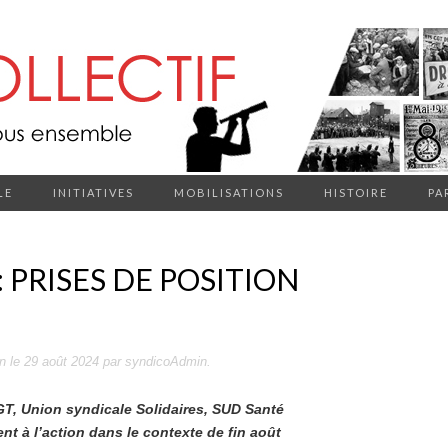
LE
INITIATIVES
MOBILISATIONS
HISTOIRE
PA
 PRISES DE POSITION
on
le
29 août 2024
par
syndicoAdmin
.
T, Union syndicale Solidaires, SUD Santé
t à l’action dans le contexte de fin août