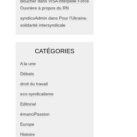
Boucher
dans
VISA interpelle Force
Ouvrière à propos du RN
syndicoAdmin
dans
Pour l’Ukraine,
solidarité intersyndicale
CATÉGORIES
A la une
Débats
droit du travail
eco-syndicalisme
Editorial
émanciPassion
Europe
Histoire