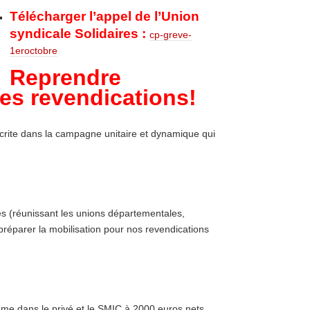
Télécharger l’appel de l’Union
syndicale Solidaires :
cp-greve-
1eroctobre
Reprendre
les revendications!
scrite dans la campagne unitaire et dynamique qui
es (réunissant les unions départementales,
préparer la mobilisation pour nos revendications
mme dans le privé et le SMIC à 2000 euros nets,