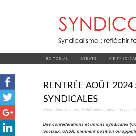
EDITORIAL
DÉBATS
VIE SYNDICA
RENTRÉE AOÛT 2024 :
SYNDICALES
Posté dans
A la une
,
Mobilisations
,
prises de positi
Des confédérations et unions syndicales (CG
Sociaux, UNSA) prennent position ou appellen