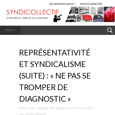
QUI SOMMES-NOUS ?
NOUS CONTACTER
MENU
REPRÉSENTATIVITÉ
ET SYNDICALISME
(SUITE) : « NE PAS SE
TROMPER DE
DIAGNOSTIC »
Posté dans
Débats
,
Vie syndicale
le
13 avril 2017
par
syndicoAdmin
.