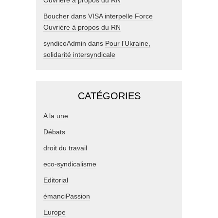
Ouvrière à propos du RN
Boucher
dans
VISA interpelle Force
Ouvrière à propos du RN
syndicoAdmin
dans
Pour l’Ukraine,
solidarité intersyndicale
CATÉGORIES
A la une
Débats
droit du travail
eco-syndicalisme
Editorial
émanciPassion
Europe