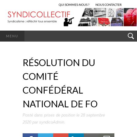
QUI SOMMES-NOUS ?
NOUS CONTACTER
MENU
RÉSOLUTION DU
COMITÉ
CONFÉDÉRAL
NATIONAL DE FO
Posté dans
prises de position
le
28 septembre
2020
par
syndicoAdmin
.